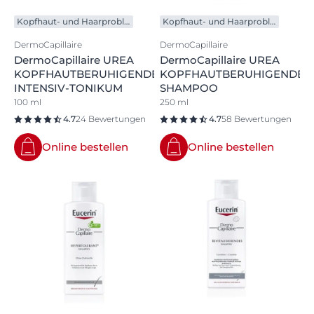
Kopfhaut- und Haarprobleme
Kopfhaut- und Haarprobleme
DermoCapillaire
DermoCapillaire
DermoCapillaire UREA
DermoCapillaire UREA
KOPFHAUTBERUHIGENDES
KOPFHAUTBERUHIGENDES
INTENSIV-TONIKUM
SHAMPOO
100 ml
250 ml
4.7
24 Bewertungen
4.7
58 Bewertungen
Online bestellen
Online bestellen