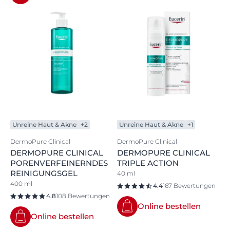
Unreine Haut & Akne
+2
Unreine Haut & Akne
+1
DermoPure Clinical
DermoPure Clinical
DERMOPURE CLINICAL
DERMOPURE CLINICAL
PORENVERFEINERNDES
TRIPLE ACTION
REINIGUNGSGEL
40 ml
400 ml
4.4
167 Bewertungen
4.8
108 Bewertungen
Online bestellen
Online bestellen