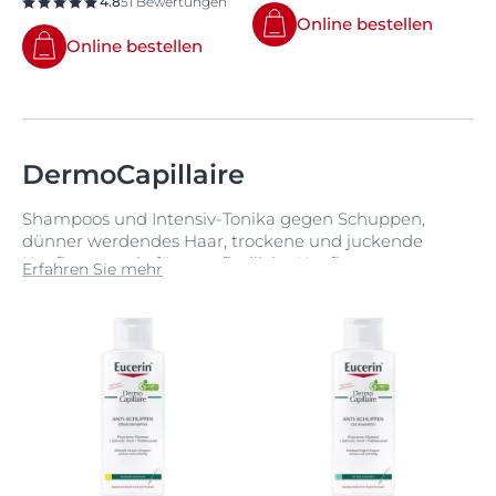
4.8
51 Bewertungen
Online bestellen
Online bestellen
DermoCapillaire
Shampoos und Intensiv-Tonika gegen Schuppen,
dünner werdendes Haar, trockene und juckende
Kopfhaut sowie für empfindliche Kopfhaut
Erfahren Sie mehr