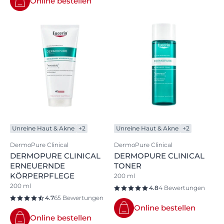
Online bestellen
Unreine Haut & Akne
+2
Unreine Haut & Akne
+2
DermoPure Clinical
DermoPure Clinical
DERMOPURE CLINICAL
DERMOPURE CLINICAL
ERNEUERNDE
TONER
KÖRPERPFLEGE
200 ml
200 ml
4.8
4 Bewertungen
4.7
65 Bewertungen
Online bestellen
Online bestellen