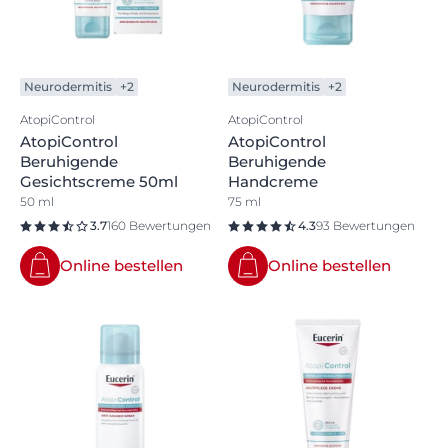
Neurodermitis
+2
Neurodermitis
+2
AtopiControl
AtopiControl
AtopiControl
AtopiControl
Beruhigende
Beruhigende
Gesichtscreme 50ml
Handcreme
50 ml
75 ml
3.7
160 Bewertungen
4.3
93 Bewertungen
Online bestellen
Online bestellen