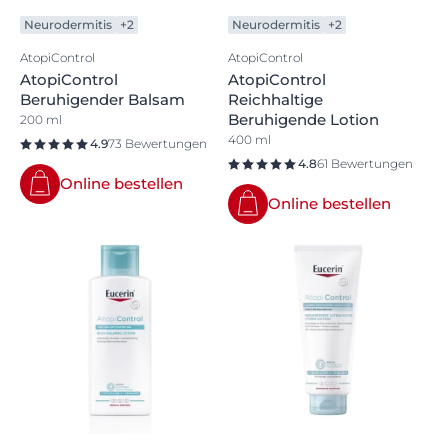
Neurodermitis
+2
Neurodermitis
+2
AtopiControl
AtopiControl
AtopiControl
AtopiControl
Beruhigender Balsam
Reichhaltige
Beruhigende Lotion
200 ml
400 ml
4.9
73 Bewertungen
4.8
61 Bewertungen
Online bestellen
Online bestellen