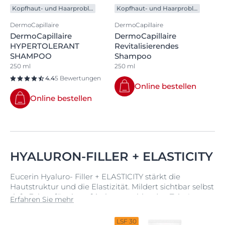
Kopfhaut- und Haarprobleme
Kopfhaut- und Haarprobleme
DermoCapillaire
DermoCapillaire
DermoCapillaire
DermoCapillaire
HYPERTOLERANT
Revitalisierendes
SHAMPOO
Shampoo
250 ml
250 ml
4.4
5 Bewertungen
Online bestellen
Online bestellen
HYALURON-FILLER + ELASTICITY
Eucerin Hyaluro- Filler + ELASTICITY stärkt die
Hautstruktur und die Elastizität. Mildert sichtbar selbst
tiefe Falten für einen frischen, strahlenden Teint!
Erfahren Sie mehr
LSF 30