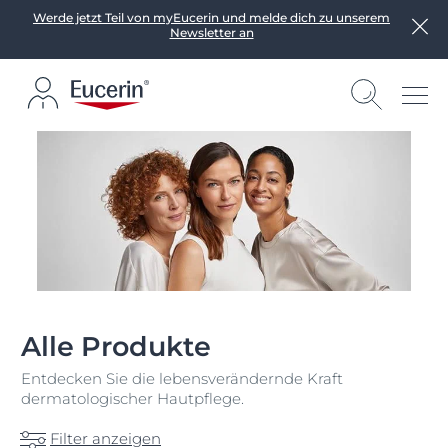
Werde jetzt Teil von myEucerin und melde dich zu unserem
Newsletter an
Alle Produkte
Entdecken Sie die lebensverändernde Kraft
dermatologischer Hautpflege.
Filter anzeigen