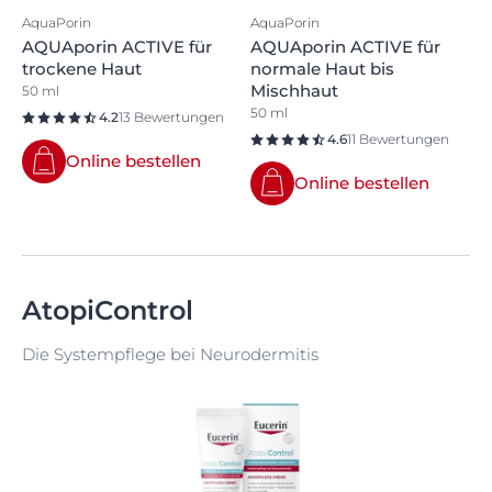
AquaPorin
AquaPorin
AQUAporin ACTIVE für
AQUAporin ACTIVE für
trockene Haut
normale Haut bis
Mischhaut
50 ml
50 ml
4.2
13 Bewertungen
4.6
11 Bewertungen
Online bestellen
Online bestellen
AtopiControl
Die Systempflege bei Neurodermitis