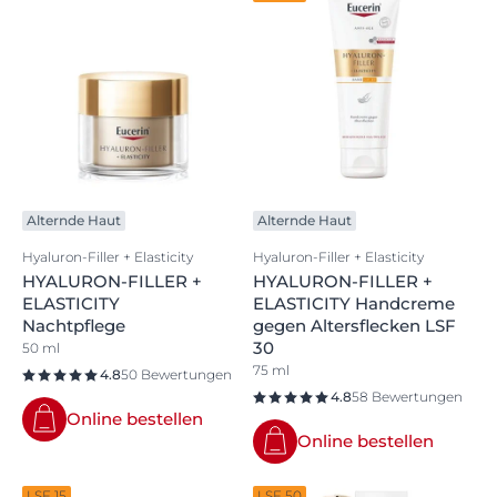
Alternde Haut
Alternde Haut
Hyaluron-Filler + Elasticity
Hyaluron-Filler + Elasticity
HYALURON-FILLER +
HYALURON-FILLER +
ELASTICITY
ELASTICITY Handcreme
Nachtpflege
gegen Altersflecken LSF
30
50 ml
75 ml
4.8
50 Bewertungen
4.8
58 Bewertungen
Online bestellen
Online bestellen
LSF 15
LSF 50