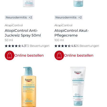
Neurodermitis
+2
Neurodermitis
+2
AtopiControl
AtopiControl
AtopiControl Anti-
AtopiControl Akut-
Juckreiz Spray 50ml
Pflegecreme
50 ml
100 ml
4.3
72 Bewertungen
4.6
26 Bewertungen
Online bestellen
Online bestellen