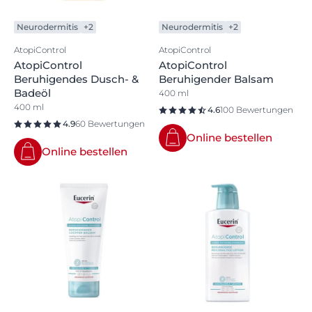
Neurodermitis
+2
Neurodermitis
+2
AtopiControl
AtopiControl
AtopiControl
AtopiControl
Beruhigendes Dusch- &
Beruhigender Balsam
Badeöl
400 ml
400 ml
4.6
100 Bewertungen
4.9
60 Bewertungen
Online bestellen
Online bestellen