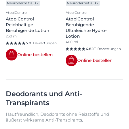
Neurodermitis
+2
Neurodermitis
+2
AtopiControl
AtopiControl
AtopiControl
AtopiControl
Reichhaltige
Beruhigende
Beruhigende Lotion
Ultraleichte Hydro-
Lotion
250 ml
400 ml
5.0
1 Bewertungen
4.8
261 Bewertungen
Online bestellen
Online bestellen
Deodorants und Anti-
Transpirants
Hautfreundlich, Deodorants ohne Reizstoffe und
äußerst wirksame Anti-Transpirants.