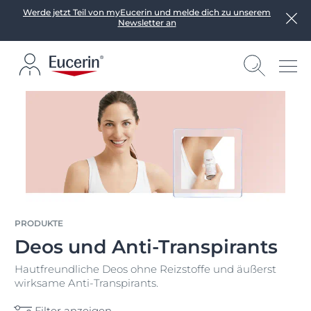
Werde jetzt Teil von myEucerin und melde dich zu unserem
Newsletter an
PRODUKTE
Deos und Anti-Transpirants
Hautfreundliche Deos ohne Reizstoffe und äußerst
wirksame Anti-Transpirants.
Filter anzeigen