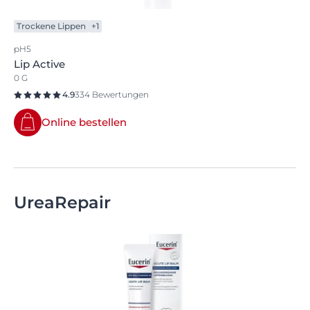
Trockene Lippen
+1
pH5
Lip Active
0 G
4.9
334 Bewertungen
Online bestellen
UreaRepair