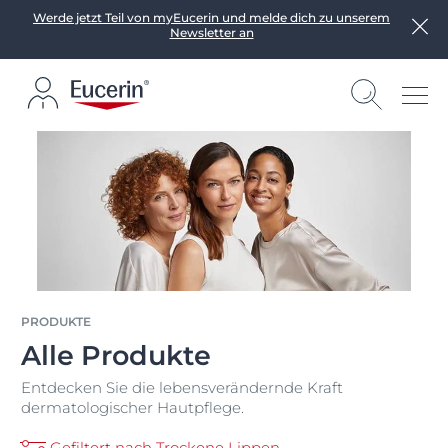
Werde jetzt Teil von myEucerin und melde dich zu unserem
Newsletter an
PRODUKTE
Alle Produkte
Entdecken Sie die lebensverändernde Kraft
dermatologischer Hautpflege.
Gefiltert nach Trockene Lippen