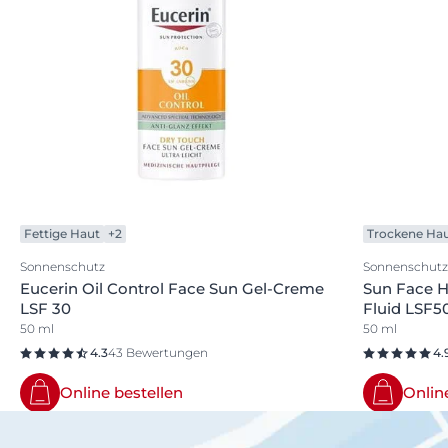
Fettige Haut
+2
Trockene Ha
Sonnenschutz
Sonnenschutz
Eucerin Oil Control Face Sun Gel-Creme
Sun Face H
LSF 30
Fluid LSF5
50 ml
50 ml
4.3
43 Bewertungen
4.
Online bestellen
Onlin