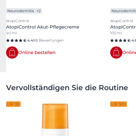
Neurodermitis
+2
Neurodermit
AtopiControl
AtopiControl
AtopiControl Akut-Pflegecreme
AtopiContr
40 ml
100 ml
4.4
88 Bewertungen
4.
Online bestellen
Onlin
Vervollständigen Sie die Routine
LSF 30
LSF 50+