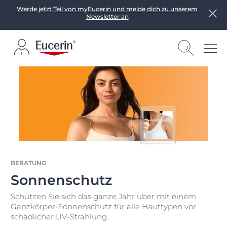
Werde jetzt Teil von myEucerin und melde dich zu unserem
Newsletter an
BERATUNG
Sonnenschutz
Schützen Sie sich das ganze Jahr über mit einem
Ganzkörper-Sonnenschutz für alle Hauttypen vor
schädlicher UV-Strahlung.