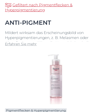
Gefiltert nach Pigmentflecken &
Hyperpigmentierung
ANTI-PIGMENT
Mildert wirksam das Erscheinungsbild von
Hyperpigmentierungen, z. B. Melasmen oder
Altersflecken, und lässt die Haut sichtbar heller,
Erfahren Sie mehr
ebenmäßiger und strahlender wirken.
Pigmentflecken & Hyperpigmentierung