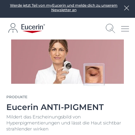
Werde jetzt Teil von myEucerin und melde dich zu unserem
Newsletter an
PRODUKTE
Eucerin ANTI-PIGMENT
Mildert das Erscheinungsbild von
Hyperpigmentierungen und lässt die Haut sichtbar
strahlender wirken