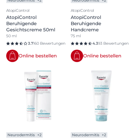
Neurodermitis
+2
Neurodermitis
+2
AtopiControl
AtopiControl
AtopiControl
AtopiControl
Beruhigende
Beruhigende
Gesichtscreme 50ml
Handcreme
50 ml
75 ml
3.7
160 Bewertungen
4.3
93 Bewertungen
Online bestellen
Online bestellen
Neurodermitis
+2
Neurodermitis
+2