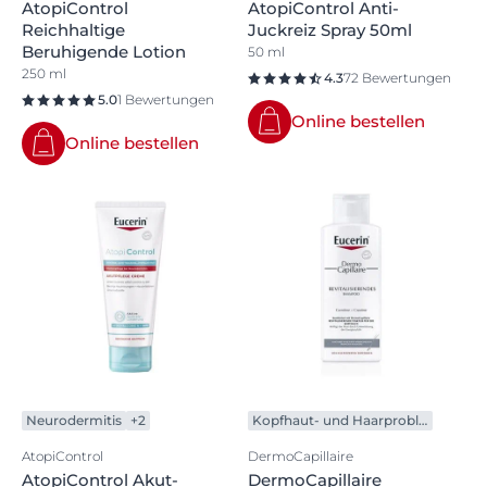
AtopiControl
AtopiControl Anti-
Reichhaltige
Juckreiz Spray 50ml
Beruhigende Lotion
50 ml
250 ml
4.3
72 Bewertungen
5.0
1 Bewertungen
Online bestellen
Online bestellen
Neurodermitis
+2
Kopfhaut- und Haarprobleme
AtopiControl
DermoCapillaire
AtopiControl Akut-
DermoCapillaire