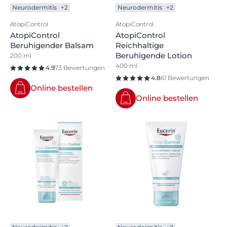
Neurodermitis
+2
Neurodermitis
+2
AtopiControl
AtopiControl
AtopiControl
AtopiControl
Beruhigender Balsam
Reichhaltige
Beruhigende Lotion
200 ml
400 ml
4.9
73 Bewertungen
4.8
61 Bewertungen
Online bestellen
Online bestellen