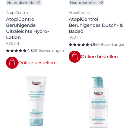
Neurodermitis
+2
Neurodermitis
+2
AtopiControl
AtopiControl
AtopiControl
AtopiControl
Beruhigende
Beruhigendes Dusch- &
Ultraleichte Hydro-
Badeöl
Lotion
400 ml
400 ml
4.9
60 Bewertungen
4.8
261 Bewertungen
Online bestellen
Online bestellen