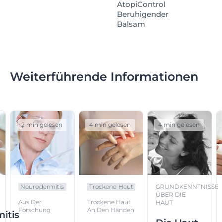
AtopiControl
Beruhigender
Balsam
Weiterführende Informationen
2 min gelesen
4 min gelesen
4 min gelesen
Neurodermitis
Trockene Haut
GRUNDKENNTNISSE
ÜBER DIE
Aus Der
Trockene Haut
HAUT
Forschung
An Den Händen
itis