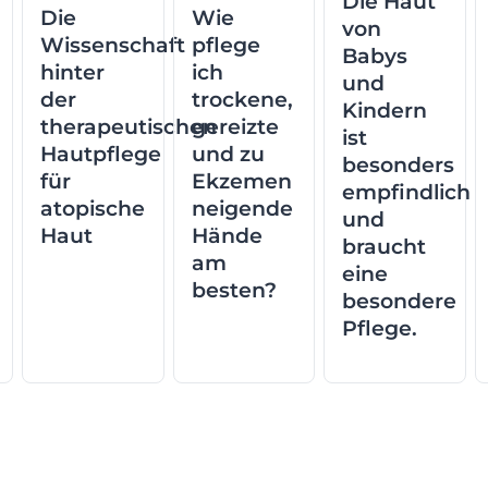
Die Haut
Die
Wie
von
Wissenschaft
pflege
Babys
hinter
ich
und
der
trockene,
Kindern
therapeutischen
gereizte
ist
Hautpflege
und zu
besonders
für
Ekzemen
empfindlich
atopische
neigende
und
Haut
Hände
braucht
am
eine
besten?
besondere
Pflege.