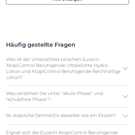
Häufig gestellte Fragen
Was ist der Unterschied zwischen Eucerin
AtopiControl Beruhigende Ultraleichte Hydro-
Lotion und AtopiControl Beruhigende Reichhaltige
Lotion?
Was verstehen Sie unter "akute Phase" und
Sowohl die Beruhigende Ultraleichte Hydro-Lotion als
"schubfreie Phase"?
auch die Beruhigende Reichhaltige Lotion sind ideal
für die Anwendung bei atopischer Haut am ganzen
Körper. Sie sind beide wirksam bei der Beruhigung der
Ist atopische Dermatitis dasselbe wie ein Ekzem?
Typischerweise kennzeichnet sich eine Neurodermitis
Haut und der Unterstützung ihrer natürlichen
durch einen phasenhaften Verlauf. Die akute, aktive
Barrierefunktion. Die Wahl des richtigen Produkts
Phase, in der die Haut am stärksten gereizt ist, wird
hängt von der bevorzugten Textur ab: Die Lotion ist
Eignet sich die Eucerin AtopiControl Beruhigende
Dermatitis und Ekzem sind ein und dasselbe, sie sind
unter anderem als Schub bezeichnet. Sie kann stark