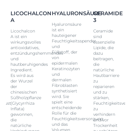
LICOCHALCON
HYALURONSÄURE
CERAMIDE
A
3
Hyaluronsäure
ist ein
Licochalcon
Ceramide
hauteigener
A ist ein
sind
Feuchtigkeitsspender
wirkungsvolles
essenzielle
und
antioxidatives,
Lipide, die
Füllstoff, der
entzündungshemmendes
dazu
von
und
beitragen,
epidermalen
hautberuhigendes
die
Keratinozyten
Ingredient.
natürliche
und
Es wird aus
Hautbarriere
dermalen
der Wurzel
zu
Fibroblasten
der
reparieren
synthetisiert
chinesischen
und zu
wird. Sie
Süßholzpflanze
stärken,
spielt eine
erlust
(Glycyrrhiza
Feuchtigkeitsverlu
entscheidende
Inflata)
zu
Rolle für die
gewonnen,
verhindern
Feuchtigkeitsversorgung
die
und vor
und das
natürliche
Trockenheit
Volumen
Verbindungen
zu schützen.