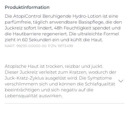
Produktinformation
Die AtopiControl Beruhigende Hydro-Lotion ist eine
parfümfreie, täglich anwendbare Basispflege, die den
Juckreiz sofort lindert, 48h Feuchtigkeit spendet und
die Hautbarriere regeneriert. Die ultraleichte Formel
zieht in 60 Sekunden ein und kühlt die Haut.
NART: 99293-00000-00
PZN: 19173499
Atopische Haut ist trocken, reizbar und juckt.
Dieser Juckreiz verleitet zum Kratzen, wodurch der
Juck-Kratz-Zyklus ausgelöst wird. Die Symptome
verschlimmern sich und können die Schlafqualität
beeinträchtigen und sich negativ auf die
Lebensqualität auswirken.
Eucerin AtopiControl Beruhigende Hydro-Lotion ist
eine täglich anwendbare Körperpflege, die speziell
entwickelt wurde, um gereizte und juckende Haut zu