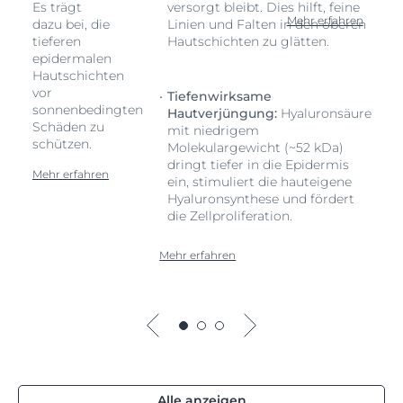
Es trägt
versorgt bleibt. Dies hilft, feine
Mehr erfahren
dazu bei, die
Linien und Falten in den oberen
tieferen
Hautschichten zu glätten.
epidermalen
Hautschichten
vor
Tiefenwirksame
sonnenbedingten
Hautverjüngung:
Hyaluronsäure
Schäden zu
mit niedrigem
schützen.
Molekulargewicht (~52 kDa)
dringt tiefer in die Epidermis
Mehr erfahren
ein, stimuliert die hauteigene
Hyaluronsynthese und fördert
die Zellproliferation.
Mehr erfahren
Alle anzeigen