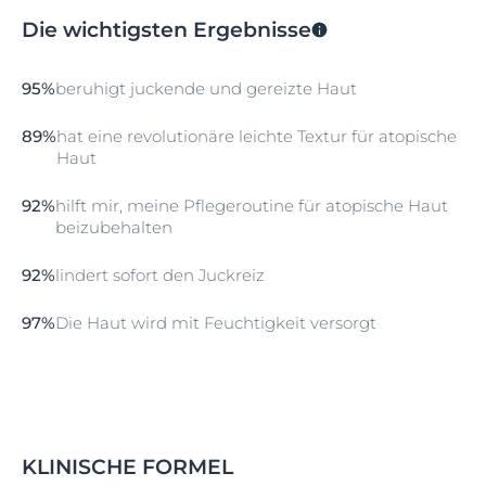
beruhigen und intensiv mit Feuchtigkeit zu versorgen.
Die Kombination aus Licochalcone A,
Hyaluronsäure
Die wichtigsten Ergebnisse
und
Ceramide
n bietet eine schnell wirkende
Linderung, beruhigt juckende, zu Ekzemen neigende
Haut und sorgt für lang anhaltenden Hautkomfort.
95%
beruhigt juckende und gereizte Haut
Bei regelmäßiger Anwendung verbessert sich der
Hautzustand spürbar, die Haut wird weicher und fühlt
89%
hat eine revolutionäre leichte Textur für atopische
sich geschmeidiger an.
Haut
Die ultraleichte, schnell einziehende Textur ist nicht
klebend und lässt sich leicht auftragen, auch im
92%
hilft mir, meine Pflegeroutine für atopische Haut
Sommer und an behaarten Körperstellen.
beizubehalten
Die parfümfreie Eucerin AtopiControl Beruhigende
92%
lindert sofort den Juckreiz
Hydro-Lotion kann in Kombination mit anderen
Eucerin AtopiControl Produkten verwendet werden
und ist für Erwachsene und Kinder geeignet.
97%
Die Haut wird mit Feuchtigkeit versorgt
KLINISCHE FORMEL