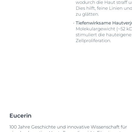
wodurch die Haut straff u
Sonnenschutz
Neurodermiti
Dies hilft, feine Linien 
Schwitzen
zu glätten.
Pigmentfleck
Deine H
Trockene Haut
Tiefenwirksame Hautver
Hyperpigment
Wir bera
Molekulargewicht (~52 kDa)
Unreine Haut & Akne
Rissige Haut
stimuliert die hauteigene
Zellproliferation.
Überempfindliche Haut
Schwitzen
Jetzt Ha
Zu Rötungen neigende Haut
Sonnenschutz
Trockene Lipp
Trockene Hau
Unreine Haut 
Überempfindl
Zu Rötungen 
Eucerin
100 Jahre Geschichte und innovative Wissenschaft für