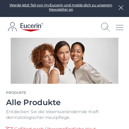
Werde jetzt Teil von myEucerin und melde dich zu unserem
Newsletter an
PRODUKTE
Alle Produkte
Entdecken Sie die lebensverändernde Kraft
dermatologischer Hautpflege.
Gefiltert nach Überempfindliche Haut