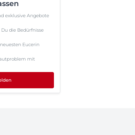
assen
nd exklusive Angebote
st Du die Bedürfnisse
 neuesten Eucerin
autproblem mit
elden