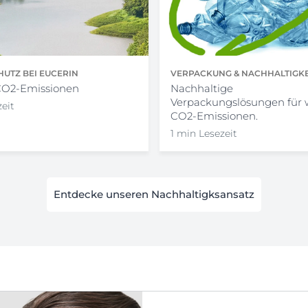
UTZ BEI EUCERIN
VERPACKUNG & NACHHALTIGKEI
CO2-Emissionen
EUCERIN
Nachhaltige
Verpackungslösungen für 
zeit
CO2-Emissionen.
1 min Lesezeit
Entdecke unseren Nachhaltigksansatz