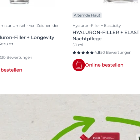
Alternde Haut
um zur Umkehr von Zeichen der
Hyaluron-Filler + Elasticity
HYALURON-FILLER + ELAST
uron-Filler + Longevity
Nachtpflege
 Serum
50 ml
4.8
50 Bewertungen
230 Bewertungen
Online bestellen
 bestellen