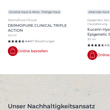
Unreine Haut & Akne
Fettige Haut
Alternde Haut
DermoPure Clinical
Epigenetic Ser
Hautalterung
DERMOPURE CLINICAL TRIPLE
Eucerin Hyal
ACTION
Epigenetic
40 ml
30 ml
4.4
167 Bewertungen
4.5
Online bestellen
Online
Unser Nachhaltigkeitsansatz