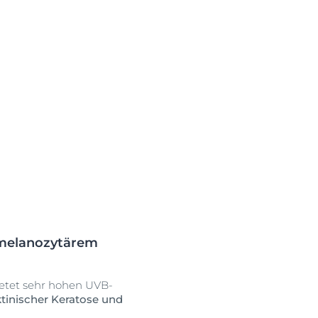
t-melanozytärem
bietet sehr hohen UVB-
ktinischer Keratose und