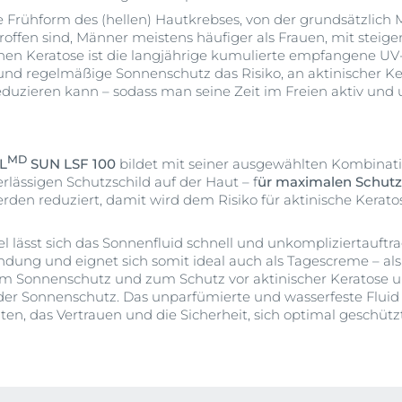
ne Frühform des (hellen) Hautkrebses, von der grundsätzlic
troffen sind, Männer meistens häufiger als Frauen, mit steig
hen Keratose ist die langjährige kumulierte empfangene UV
 und regelmäßige Sonnenschutz das Risiko, an aktinischer K
eduzieren kann – sodass man seine Zeit im Freien aktiv un
MD
L
SUN LSF 100
bildet mit seiner ausgewählten Kombinat
rlässigen Schutzschild auf der Haut – f
ür maximalen Schutz
rden reduziert, damit wird dem Risiko für aktinische Kerat
l lässt sich das Sonnenfluid schnell und unkompliziertauftrag
dung und eignet sich somit ideal auch als Tagescreme – als 
um Sonnenschutz und zum Schutz vor aktinischer Keratose u
der Sonnenschutz. Das unparfümierte und wasserfeste Fluid g
, das Vertrauen und die Sicherheit, sich optimal geschüt