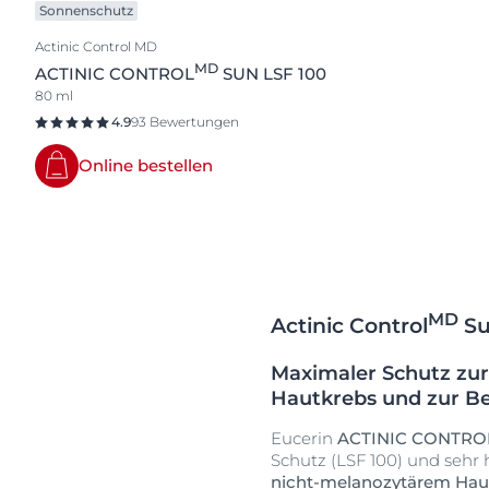
Sonnenschutz
Actinic Control MD
MD
ACTINIC CONTROL
SUN LSF 100
80 ml
4.9
93 Bewertungen
Online bestellen
MD
Actinic Control
Su
Maximaler Schutz zur
Hautkrebs und zur Be
Eucerin
ACTINIC CONTRO
Schutz (LSF 100) und sehr
nicht-melanozytärem Hau