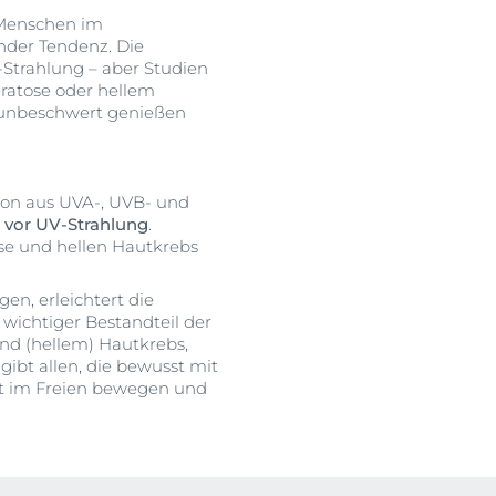
h Menschen im
ender Tendenz. Die
-Strahlung – aber Studien
eratose oder hellem
d unbeschwert genießen
ion aus UVA-, UVB- und
 vor UV-Strahlung
.
ose und hellen Hautkrebs
en, erleichtert die
wichtiger Bestandteil der
nd (hellem) Hautkrebs,
ibt allen, die bewusst mit
zt im Freien bewegen und