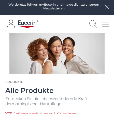
Werde jetzt Teil von myEucerin und melde dich zu unserem
Newsletter an
PRODUKTE
Alle Produkte
Entdecken Sie die lebensverändernde Kraft
dermatologischer Hautpflege.
Gefiltert nach Kinder & Säuglinge