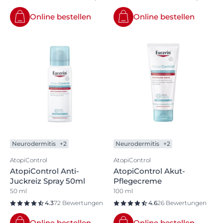
Online bestellen
Online bestellen
Neurodermitis
+2
Neurodermitis
+2
AtopiControl
AtopiControl
AtopiControl Anti-
AtopiControl Akut-
Juckreiz Spray 50ml
Pflegecreme
50 ml
100 ml
4.3
72 Bewertungen
4.6
26 Bewertungen
Online bestellen
Online bestellen