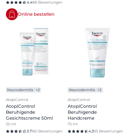
4.4
88 Bewertungen
Online bestellen
Neurodermitis
+2
Neurodermitis
+2
AtopiControl
AtopiControl
AtopiControl
AtopiControl
Beruhigende
Beruhigende
Gesichtscreme 50ml
Handcreme
50 ml
75 ml
3.7
160 Bewertungen
4.3
93 Bewertungen