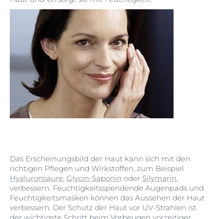
Das Erscheinungsbild der Haut kann sich mit den
richtigen Pflegen und Wirkstoffen, zum Beispiel
Hyaluronsäure
,
Glycin-Saponin
oder
Silymarin
,
verbessern. Feuchtigkeitsspendende Augenpads und
Feuchtigkeitsmasken können das Aussehen der Haut
verbessern. Der Schutz der Haut vor UV-Strahlen ist
der wichtigste Schritt beim Vorbeugen vorzeitiger