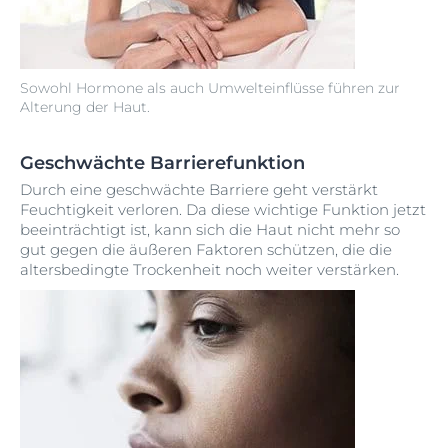
Sowohl Hormone als auch Umwelteinflüsse führen zur
Alterung der Haut.
Geschwächte Barrierefunktion
Durch eine geschwächte Barriere geht verstärkt
Feuchtigkeit verloren. Da diese wichtige Funktion jetzt
beeinträchtigt ist, kann sich die Haut nicht mehr so
gut gegen die äußeren Faktoren schützen, die die
altersbedingte Trockenheit noch weiter verstärken.