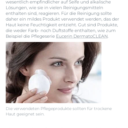
wesentlich empfindlicher auf Seife und alkalische
Lösungen, wie sie in vielen Reinigungsmitteln
enthalten sind, reagieren. Für die Reinigung sollte
daher ein mildes Produkt verwendet werden, das der
Haut keine Feuchtigkeit entzieht. Gut sind Produkte,
die weder Farb- noch Duftstoffe enthalten, wie zum
Beispiel die Pflegeserie
Eucerin DermatoCLEAN
.
Die verwendeten Pflegeprodukte sollten für trockene
Haut geeignet sein.