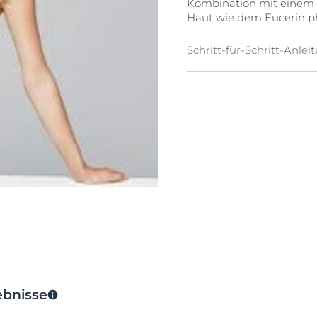
Kombination mit einem 
Haut wie dem Eucerin p
Schritt-für-Schritt-Anle
Vor Verwendung gut sch
Mit ungefähr 15 cm Abst
Bei Bedarf leicht in die
ebnisse