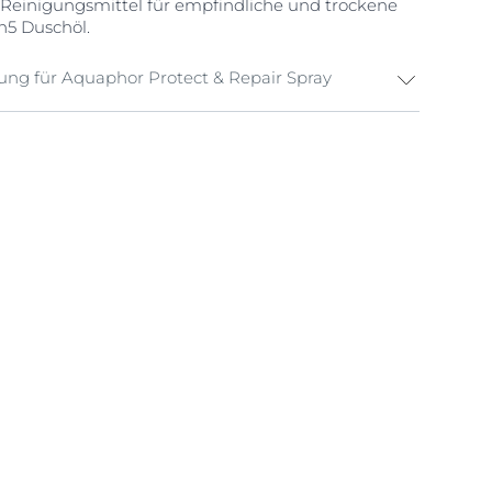
Reinigungsmittel für empfindliche und trockene
h5 Duschöl.
itung für Aquaphor Protect & Repair Spray
ütteln
and auf die Haut aufsprühen
 Haut einmassieren