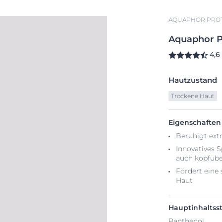
AQUAPHOR PROT
Aquaphor
P
4,6
Hautzustand
Trockene Haut
Eigenschaften
Beruhigt extr
Innovatives 
auch kopfüb
Fördert eine
Haut
Hauptinhaltsst
Panthenol