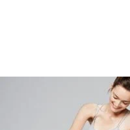
Eine reichhaltige Salbe schafft hier Abhilfe und unter
Regeneration von trockener oder irritierter Haut. All
sich das Auftragen von Salben auf größeren Körperp
Armen, Beinen oder Rücken häufig als sehr zeitinte
schwierig. Zur einfachen Anwendung und sofortige
größerer Körperpartien haben wir den Eucerin
Aqua
Repair Spray entwickelt. Das innovative Design des
Sprays ermöglicht eine uneingeschränkte Anwend
gesamten Körper. Der Sprühaufsatz sorgt für ein gl
Auftragen der Salbe und kann sogar köpfüber verw
Klinische Tests erwiesen, dass der wasserfreie Protec
trockene und gereizte Haut bei der Regeneration un
gleichzeitig ein sofortig kühlendes, linderndes Gefühl
Formel des Eucerin
Aqua
phor Protect & Repair Spra
Glycerin
und
Panthenol
angereichert, um den Feucht
unserer Haut zu unterstützen und die Regeneration
fördern. Der SOS-Spray ist frei von Konservierungs- 
und wurde dementsprechend als klinisch erprobte
Feuchtigkeitscreme zur Linderung von sehr trocken
anerkannt. Nach Verwendung ist die Haut sichtbar r
wird vor weiteren Reizstoffen geschützt.