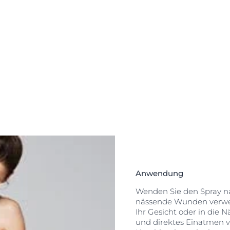
stützt die
erdings gestaltet
artien wie
nsiv und
n Kühlung
phor Protect &
 kühlenden
ung am
eichmäßiges
endet werden.
t & Repair Spray
terstützt und
 verschafft. Die
ys wurde mit
igkeitserhalt
 der Haut zu
und Duftstoffen
Anwendung
er Haut
Wenden Sie den Spray nac
egeneriert und
nässende Wunden verwend
Ihr Gesicht oder in die 
und direktes Einatmen v