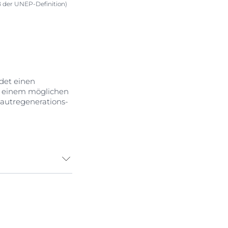
ß der UNEP-Definition)
det einen
ig einem möglichen
Hautregenerations-
rockene und
eeinträchtigt, ist
 Haut effektiv
nfache Lotion.