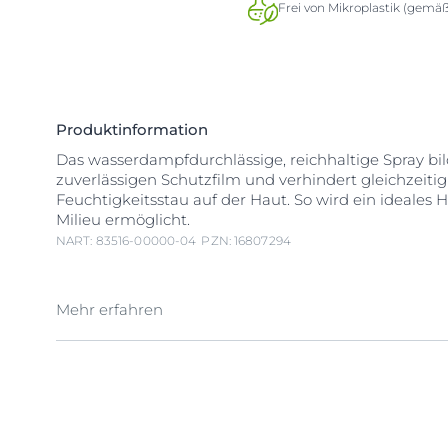
Frei von Mikroplastik (gemä
Produktinformation
Das wasserdampfdurchlässige, reichhaltige Spray bil
zuverlässigen Schutzfilm und verhindert gleichzeit
Feuchtigkeitsstau auf der Haut. So wird ein ideales 
Milieu ermöglicht.
NART: 83516-00000-04
PZN: 16807294
Mehr erfahren
Eucerin
Aqua
phor Protect & Repair Spray für sehr t
irritierte Haut Ist die Barrierefunktion unserer Haut b
diese anfälliger für äußere Reizfaktoren. Um gereizte
zu beruhigen, bedarf es oftmals mehr als nur eine ei