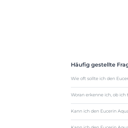
Häufig gestellte Fra
Wie oft sollte ich den Euc
Woran erkenne ich, ob ich
Der Eucerin Aquaphor Prot
trockene oder raue Haut so
Spray nicht direkt auf Ihr 
Kann ich den Eucerin Aqu
Auf unserer Webseite find
Ekzeme (atopische Dermatit
dabei, mehr über Ihren Ha
Kann ich den Eucerin Aqua