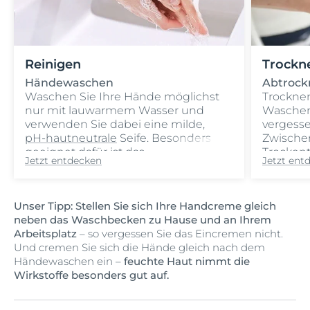
Reinigen
Trockn
Händewaschen
Abtrock
Waschen Sie Ihre Hände möglichst
Trockne
nur mit lauwarmem Wasser und
Waschen
verwenden Sie dabei eine milde,
vergesse
pH-hautneutrale
Seife. Besonders
Zwischen
geeignet dafür ist das
Trockent
Jetzt entdecken
Jetzt ent
Eucerin pH5 Hand Waschöl
, das
selbst bei häufigem Händewaschen
die Haut hocheffektiv vor dem
Unser Tipp: Stellen Sie sich Ihre Handcreme gleich
Austrocknen schützt.
neben das Waschbecken zu Hause und an Ihrem
Arbeitsplatz
– so vergessen Sie das Eincremen nicht.
Und cremen Sie sich die Hände gleich nach dem
Händewaschen ein –
feuchte Haut nimmt die
Wirkstoffe besonders gut auf.