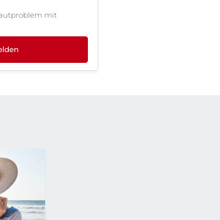
autproblem mit
elden