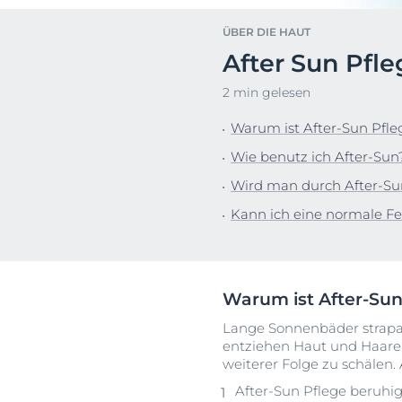
Sonnenschutz
Neurodermiti
ÜBER DIE HAUT
Schwitzen
Pigmentfleck
After Sun Pf
Deine H
Trockene Haut
Hyperpigment
Wir bera
2 min gelesen
Unreine Haut & Akne
Rissige Haut
Überempfindliche Haut
Schwitzen
Warum ist After-Sun Pfle
Jetzt Ha
Zu Rötungen neigende Haut
Sonnenschutz
Wie benutz ich After-Sun
Trockene Lipp
Wird man durch After-Su
Trockene Hau
Kann ich eine normale Fe
Unreine Haut 
Überempfindl
Warum ist After-Sun
Zu Rötungen 
Lange Sonnenbäder strapaz
entziehen Haut und Haaren
weiterer Folge zu schälen.
After-Sun Pflege beruhi