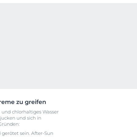
OGRAM
n
EINIGUNGSGEL
igen
reme zu greifen
 und chlorhaltiges Wasser
jucken und sich in
 Gründen:
gerötet sein. After-Sun