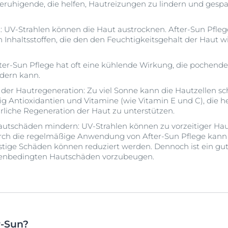
beruhigende, die helfen, Hautreizungen zu lindern und ge
t: UV-Strahlen können die Haut austrocknen. After-Sun Pflege
Inhaltsstoffen, die den den Feuchtigkeitsgehalt der Haut w
After-Sun Pflege hat oft eine kühlende Wirkung, die pochen
ndern kann.
ei der Hautregeneration: Zu viel Sonne kann die Hautzellen s
g Antioxidantien und Vitamine (wie Vitamin E und C), die hel
liche Regeneration der Haut zu unterstützen.
autschäden mindern: UV-Strahlen können zu vorzeitiger Ha
ch die regelmäßige Anwendung von After-Sun Pflege kann 
istige Schäden können reduziert werden. Dennoch ist ein gu
nnenbedingten Hautschäden vorzubeugen.
r-Sun?