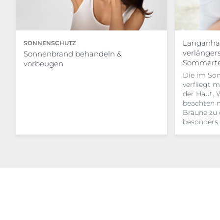
Langanhal
SONNENSCHUTZ
verlänger
Sonnenbrand behandeln &
Sommerte
vorbeugen
Die im So
verfliegt m
der Haut. 
beachten 
Bräune zu 
besonders 