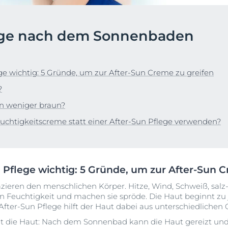
Deodorants und Anti-
Online bestellen
s
Transpirants
en &
lege nach dem Sonnenbaden
autpflege-Beratungstermine
DermatoClean
Unser Commitment
ierung
Unreine Haut & Akne
Fettige Haut
+1
ten dich persönlich!
SOCIAL MISSION PR
DermoCapillaire
DermoPure Clinical
#eucerinclusio
DermoPure Clinical
DERMOPURE CLINICAL PORENVERFEINERNDES R
ge wichtig: 5 Gründe, um zur After-Sun Creme zu greifen
400 ml
Hyaluron Mist Spray
utberatungstermin finden
Mehr erfahren
?
4.8
108 Bewertungen
Hyaluron-Filler - Alle
en
n weniger braun?
Produkte
Online bestellen
t
uchtigkeitscreme statt einer After-Sun Pflege verwenden?
pH5
& Akne
Q10 Active
Alle Produkte anze
iche Haut
Sonnenschutz
 Pflege wichtig: 5 Gründe, um zur After-Sun C
neigende Haut
UreaRepair
ieren den menschlichen Körper. Hitze, Wind, Schweiß, salz-
 Feuchtigkeit und machen sie spröde. Die Haut beginnt zu 
 After-Sun Pflege hilft der Haut dabei aus unterschiedlichen
gt die Haut: Nach dem Sonnenbad kann die Haut gereizt und 