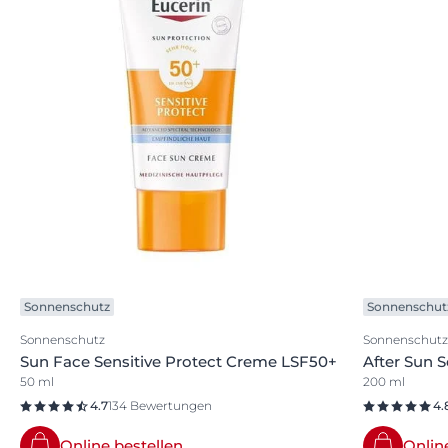
Sonnenschutz
Sonnenschut
Sonnenschutz
Sonnenschutz
Sun Face Sensitive Protect Creme LSF50+
After Sun S
50 ml
200 ml
4.7
134 Bewertungen
4.
Online bestellen
Onlin