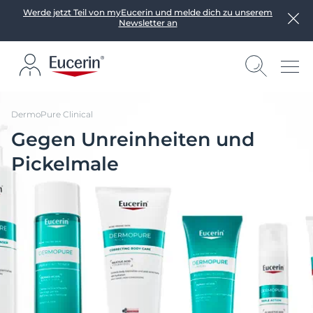
Werde jetzt Teil von myEucerin und melde dich zu unserem
Newsletter an
DermoPure Clinical
Gegen Unreinheiten und
Pickelmale