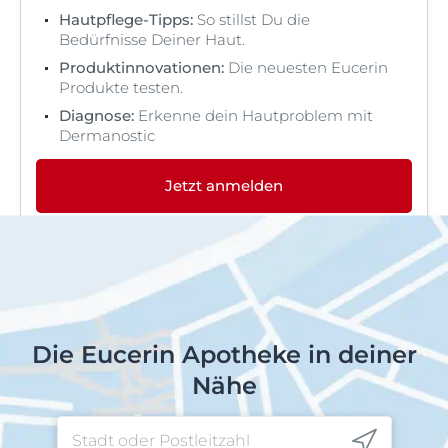
Hautpflege-Tipps:
So stillst Du die
Bedürfnisse Deiner Haut.
Produktinnovationen:
Die neuesten Eucerin
Produkte testen.
Diagnose:
Erkenne dein Hautproblem mit
Dermanostic
Jetzt anmelden
Die Eucerin Apotheke in deiner
Nähe