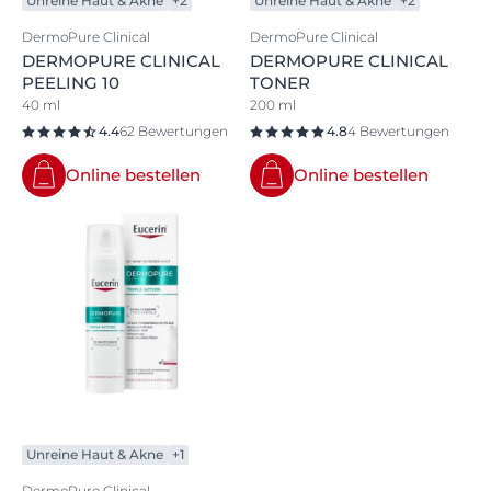
Unreine Haut & Akne
+2
Unreine Haut & Akne
+2
DermoPure Clinical
DermoPure Clinical
DERMOPURE CLINICAL
DERMOPURE CLINICAL
PEELING 10
TONER
40 ml
200 ml
4.4
62 Bewertungen
4.8
4 Bewertungen
Online bestellen
Online bestellen
Unreine Haut & Akne
+1
DermoPure Clinical