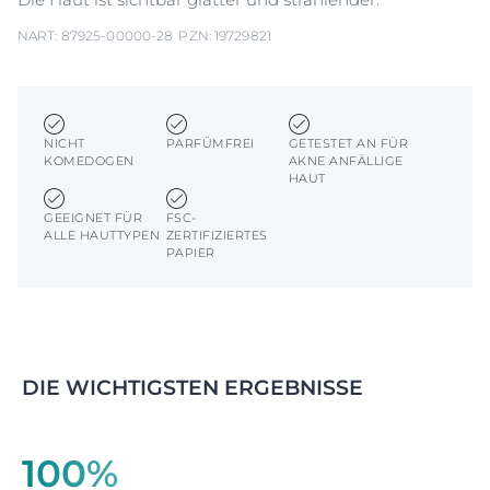
NART: 87925-00000-28
PZN: 19729821
NICHT
PARFÜMFREI
GETESTET AN FÜR
KOMEDOGEN
AKNE ANFÄLLIGE
HAUT
GEEIGNET FÜR
FSC-
ALLE HAUTTYPEN
ZERTIFIZIERTES
PAPIER
DIE WICHTIGSTEN ERGEBNISSE
100%