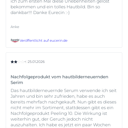
postinflammatorische Hyperpigmentierung für
ich zum ersten Mal diese Unebenheiten gelöst
Verbraucher in aller Welt bekämpfen.
bekommen und ein tolles Hautbild. Bin so
Außerdem kann Sonneneinstrahlung die PIH-
dankbar!!! Danke Eurecin :-)
Symptome verschlimmern, die betroffenen Stellen
* (Kaufman et al., Am J Clin Dermatol. 2018; 19:489-503, Perkins et
dunkler machen und die Zeit bis zum Abklingen
verlängern. Die meisten aknebedingten PIH
al., JEADV. 2011; 25(9):1054-1060.
Anke
verblassen mit der Zeit, aber es kann mehrere Jahre
oder sogar ein Jahrzehnt dauern, bis sie vollständig
Veröffentlicht auf
eucerin.de
verschwunden sind*.
*Abad-Casintahan, F. et al., “Frequency and Characteristics of Acne-
Related Post-Inflammatory Hyperpigmentation.” J Dermatol. 2016;
25.01.2026
43:826–828.
Nachfolgeprodukt vom hautbilderneuernden
Serim
Das hautbilderneuernde Serum verwende ich seit
Jahren und bin sehr zufrieden, habe es auch
bereits mehrfach nachgekauft. Nun gibt es dieses
nicht mehr im Sortiment, stattdessen gibt es ein
Nachfolgeprodukt Peeling 10. Die Wirkung ist
weiterhin gut, der Geruch jedoch nicht
auszuhalten. Ich habe es jetzt ein paar Wochen