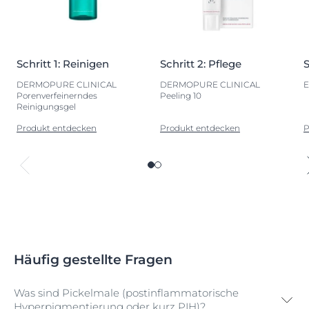
Schritt 1: Reinigen
Schritt 2: Pflege
S
DERMOPURE CLINICAL
DERMOPURE CLINICAL
E
Porenverfeinerndes
Peeling 10
Reinigungsgel
Produkt entdecken
Produkt entdecken
P
Häufig gestellte Fragen
Was sind Pickelmale (postinflammatorische
Hyperpigmentierung oder kurz PIH)?