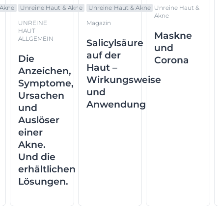
 Akne
Unreine Haut & Akne
Unreine Haut & Akne
Unreine Haut &
Akne
UNREINE
Magazin
HAUT
Maskne
ALLGEMEIN
Salicylsäure
und
auf der
Die
Corona
Haut –
Anzeichen,
Wirkungsweise
Symptome,
und
Ursachen
Anwendung
und
Auslöser
einer
Akne.
Und die
erhältlichen
Lösungen.