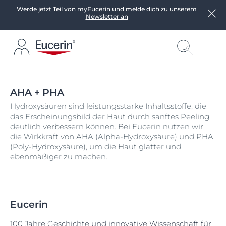
Werde jetzt Teil von myEucerin und melde dich zu unserem
Newsletter an
AHA + PHA
Hydroxysäuren sind leistungsstarke Inhaltsstoffe, die
das Erscheinungsbild der Haut durch sanftes Peeling
deutlich verbessern können. Bei Eucerin nutzen wir
die Wirkkraft von AHA (Alpha-Hydroxysäure) und PHA
(Poly-Hydroxysäure), um die Haut glatter und
ebenmäßiger zu machen.
Eucerin
100 Jahre Geschichte und innovative Wissenschaft für