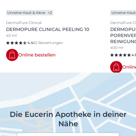
Unreine Haut & Akne
+2
Unreine Haut
DermoPure Clinical
DermoPure Cli
DERMOPURE CLINICAL PEELING 10
DERMOPUR
PORENVER
40 ml
REINIGUN
4.4
62 Bewertungen
400 ml
Online bestellen
4.
Onlin
Die Eucerin Apotheke in deiner
Nähe