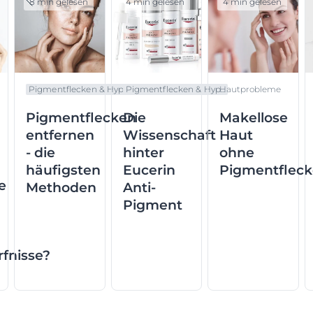
8 min gelesen
4 min gelesen
4 min gelesen
Pigmentflecken & Hyp...
Pigmentflecken & Hyp...
Hautprobleme
Pigmentflecken
Die
Makellose
entfernen
Wissenschaft
Haut
- die
hinter
ohne
häufigsten
Eucerin
Pigmentflec
e
Methoden
Anti-
Pigment
fnisse?