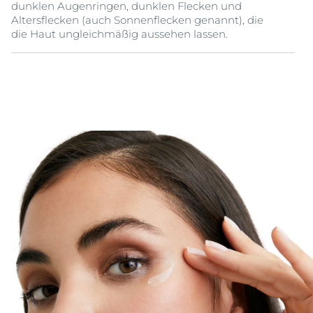
dunklen Augenringen, dunklen Flecken und
Altersflecken (auch Sonnenflecken genannt), die
die Haut ungleichmäßig aussehen lassen.
Die frische und leichte Formel der Eucerin® Anti-
Pigment Augenringe Korrigierenden Augenpflege
kombiniert leistungsstarke Wirkstoffe, die auf
verschiedene Weise wirken, um die Ausstrahlung Ihrer
Haut zu fördern,
Hyperpigmentierung
zu reduzieren
und Ihre Augenpartie an der Quelle aufzuhellen und
zu glätten.
-
Thiamidol
®, ein wirksamer und patentierter
Wirkstoff, der an der Ursache der
Hyperpigmentierung
ansetzt, indem er die
Melaninproduktion vom ersten Tag an reduziert und
bei regelmäßiger Anwendung bereits nach 2 Wochen
erste sichtbare Ergebnisse zeigt. Es ist klinisch und
dermatologisch erwiesen, dass er alle Arten von
dunklen Flecken reduziert und ihr erneutes Auftreten
verhindert.