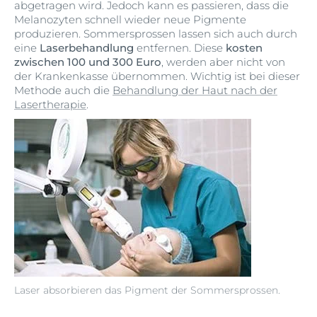
abgetragen wird. Jedoch kann es passieren, dass die
Melanozyten schnell wieder neue Pigmente
produzieren. Sommersprossen lassen sich auch durch
eine
Laserbehandlung
entfernen. Diese
kosten
zwischen 100 und 300 Euro
, werden aber nicht von
der Krankenkasse übernommen. Wichtig ist bei dieser
Methode auch die
Behandlung der Haut nach der
Lasertherapie
.
Laser absorbieren das Pigment der Sommersprossen.