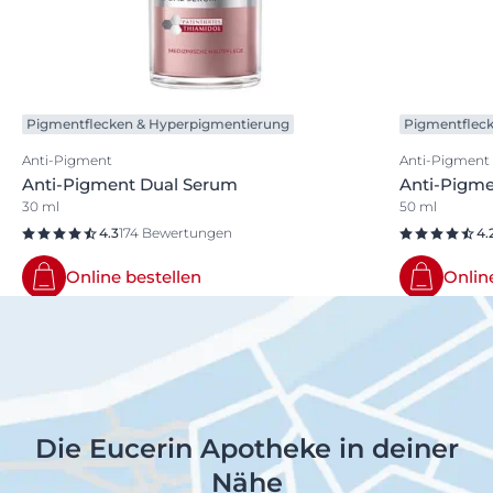
Pigmentflecken & Hyperpigmentierung
Pigmentflec
Anti-Pigment
Anti-Pigment
Anti-Pigment Dual Serum
Anti-Pigme
30 ml
50 ml
4.3
174 Bewertungen
4.
Online bestellen
Onlin
Die Eucerin Apotheke in deiner
Nähe