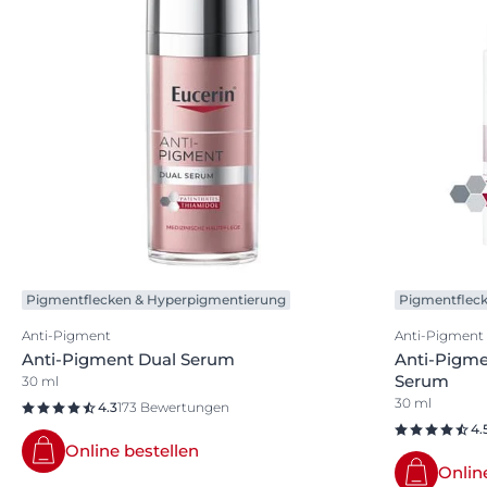
Pigmentflecken & Hyperpigmentierung
Pigmentflec
Anti-Pigment
Anti-Pigment
Anti-Pigment Dual Serum
Anti-Pigme
Serum
30 ml
30 ml
4.3
173 Bewertungen
4.
Online bestellen
Onlin