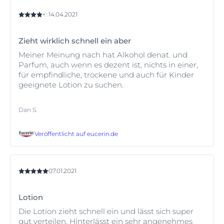
die Haut vor Irritationen, sorgt dafür, dass die Haut zart
und weich aussieht und sich auch so anfühlt.
14.04.2021
Die Produkte sind alle äußerst hautverträglich und
Zieht wirklich schnell ein aber
schützen die Haut vor den alltäglichen
Umweltbelastungen.
Meiner Meinung nach hat Alkohol denat. und
Parfum, auch wenn es dezent ist, nichts in einer,
für empfindliche, trockene und auch für Kinder
geeignete Lotion zu suchen.
Dan S.
Veröffentlicht auf
eucerin.de
07.01.2021
Lotion
Die Lotion zieht schnell ein und lässt sich super
gut verteilen. Hinterlässt ein sehr angenehmes