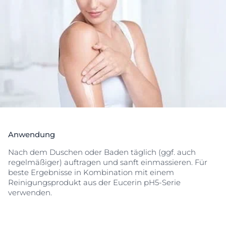
empfindlich zu machen. Das einzigartige Eucerin pH
Balance System mit dem
pH5
Citratpuffer
stellt den
optimalen pH-Wert der Haut wieder her. Gleichzeitig
hilft 5%
Dexpanthenol
, die Regeneration der Haut zu
stimulieren und deren Widerstandskraft zu bewahren.
Die Eucerin pH5 Lotion Leichte Textur hat 0%
Emulgatoren, Parabene und
Paraffin
e. Die neue
Formel mit dezentem Duft und leichter Textur zieht
schnell sofort ein ohne zu fetten für ein samtig-
weiches Hautgefühl. Täglich anwenden für
langanhaltenden Schutz, macht die Haut weicher und
verbessert ihren Zustand im Laufe der Zeit. Für Babys,
Kinder und Erwachsene.
Anwendung
Nach dem Duschen oder Baden täglich (ggf. auch
regelmäßiger) auftragen und sanft einmassieren. Für
beste Ergebnisse in Kombination mit einem
Reinigungsprodukt aus der Eucerin pH5-Serie
verwenden.