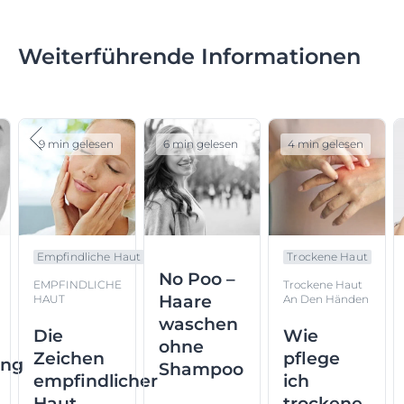
Weiterführende Informationen
9 min gelesen
6 min gelesen
4 min gelesen
Empfindliche Haut
Trockene Haut
No Poo –
EMPFINDLICHE
Trockene Haut
Haare
HAUT
An Den Händen
waschen
Die
Wie
ohne
Zeichen
pflege
ung
Shampoo
empfindlicher
ich
Haut
trockene,