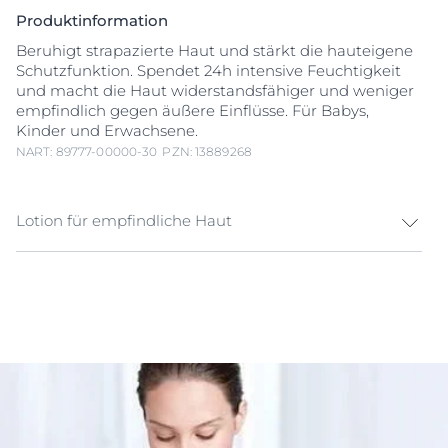
Produktinformation
Beruhigt strapazierte Haut und stärkt die hauteigene
Schutzfunktion. Spendet 24h intensive Feuchtigkeit
und macht die Haut widerstandsfähiger und weniger
empfindlich gegen äußere Einflüsse. Für Babys,
Kinder und Erwachsene.
NART: 89777-00000-30
PZN: 13889268
Lotion für empfindliche Haut
Empfindliche, trockene Haut neigt dazu, besonders
auf Umweltreize mit Spannungsgefühl, Hautrötungen
und -irritationen zu reagieren. Daher braucht
strapazierte Haut eine besondere Pflege, die die
physiologische Balance der Haut wiederherstellt und
aufrechterhält. Eucerin pH5 Leichte Textur Lotion ist
eine sanfte, aber wirksame Körperpflege, die speziell
entwickelt wurde, um empfindliche, normale bis
trockene Körperhaut widerstandsfähiger und weniger