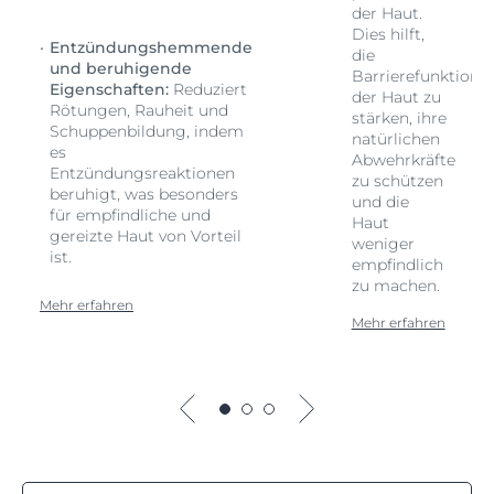
der Haut.
Dies hilft,
Entzündungshemmende
die
und beruhigende
on
Barrierefunktion
Eigenschaften:
Reduziert
der Haut zu
Rötungen, Rauheit und
stärken, ihre
Schuppenbildung, indem
natürlichen
es
Abwehrkräfte
Entzündungsreaktionen
zu schützen
beruhigt, was besonders
und die
für empfindliche und
Haut
gereizte Haut von Vorteil
weniger
ist.
empfindlich
zu machen.
Mehr erfahren
Mehr erfahren