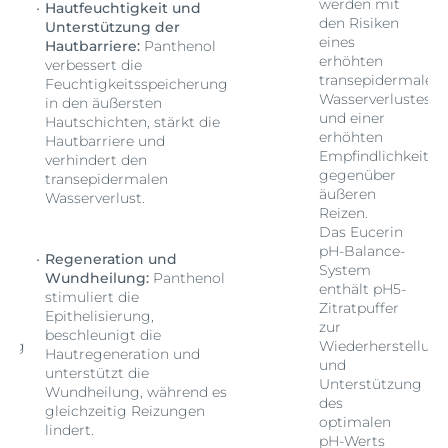
werden mit
Hautfeuchtigkeit und
den Risiken
Unterstützung der
eines
Hautbarriere:
Panthenol
erhöhten
verbessert die
len
transepidermalen
Feuchtigkeitsspeicherung
s
Wasserverlustes
in den äußersten
und einer
Hautschichten, stärkt die
erhöhten
Hautbarriere und
t
Empfindlichkeit
verhindert den
gegenüber
transepidermalen
äußeren
Wasserverlust.
Reizen.
Das Eucerin
pH-Balance-
Regeneration und
System
Wundheilung:
Panthenol
enthält pH5-
stimuliert die
Zitratpuffer
Epithelisierung,
zur
beschleunigt die
lung
Wiederherstellun
Hautregeneration und
und
unterstützt die
Unterstützung
Wundheilung, während es
des
gleichzeitig Reizungen
optimalen
lindert.
pH-Werts