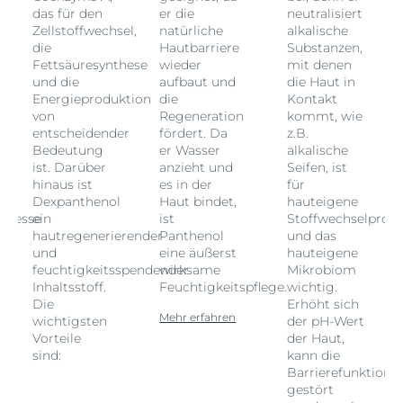
das für den
er die
neutralisiert
Zellstoffwechsel,
natürliche
alkalische
die
Hautbarriere
Substanzen,
Fettsäuresynthese
wieder
mit denen
und die
aufbaut und
die Haut in
Energieproduktion
die
Kontakt
von
Regeneration
kommt, wie
entscheidender
fördert. Da
z.B.
Bedeutung
er Wasser
alkalische
ist. Darüber
anzieht und
Seifen, ist
hinaus ist
es in der
für
Dexpanthenol
Haut bindet,
hauteigene
rozesse
ein
ist
Stoffwechselproze
hautregenerierender
Panthenol
und das
und
eine äußerst
hauteigene
feuchtigkeitsspendender
wirksame
Mikrobiom
Inhaltsstoff.
Feuchtigkeitspflege.
wichtig.
Die
Erhöht sich
Mehr erfahren
wichtigsten
der pH-Wert
Vorteile
der Haut,
sind:
kann die
on
Barrierefunktion
gestört