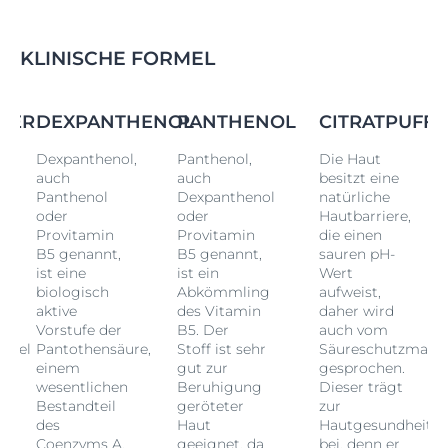
✔ Sanft genug für die Anwendung bei Kindern, Babys und Menschen mit 
extrem 
empfindlicher Haut
.
Klinische und dermatologische Studien belegen die sehr gute Wirksamkeit 
KLINISCHE FORMEL
und Hautverträglichkeit dieser Waschlotion für die sensible Hautpflege und 
für Menschen mit trockener oder problematischer Haut.
FER
DEXPANTHENOL
PANTHENOL
CITRATPUFFE
Dexpanthenol,
Panthenol,
Die Haut
auch
auch
besitzt eine
Panthenol
Dexpanthenol
natürliche
oder
oder
Hautbarriere,
Provitamin
Provitamin
die einen
B5 genannt,
B5 genannt,
sauren pH-
ist eine
ist ein
Wert
biologisch
Abkömmling
aufweist,
aktive
des Vitamin
daher wird
Vorstufe der
B5. Der
auch vom
ntel
Pantothensäure,
Stoff ist sehr
Säureschutzmante
einem
gut zur
gesprochen.
wesentlichen
Beruhigung
Dieser trägt
Bestandteil
geröteter
zur
t
des
Haut
Hautgesundheit
Coenzyms A,
geeignet, da
bei, denn er