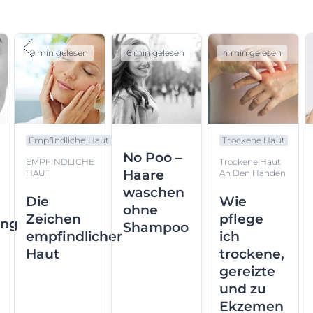
9 min gelesen
6 min gelesen
4 min gelesen
Empfindliche Haut
Trockene Haut
No Poo –
EMPFINDLICHE
Trockene Haut
Haare
HAUT
An Den Händen
waschen
Die
Wie
ohne
Zeichen
pflege
ung
Shampoo
empfindlicher
ich
Haut
trockene,
gereizte
und zu
Ekzemen