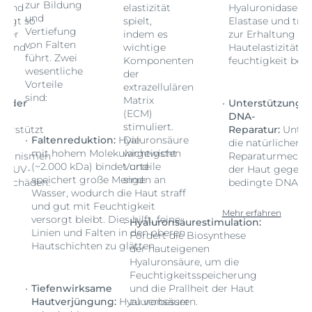
zur Bildung
e und
elastizität
Hyaluronidase u
und
trägt so
spielt,
Elastase und träg
Vertiefung
 der
indem es
zur Erhaltung de
von Falten
t und -
wichtige
Hautelastizität u
führt. Zwei
ei.
Komponenten
feuchtigkeit bei.
wesentliche
der
Vorteile
extrazellulären
sind:
Matrix
g der
Unterstützung d
(ECM)
DNA-
stimuliert.
terstützt
Reparatur:
Unter
Faltenreduktion:
Hyaluronsäure
Die
en
die natürlichen
mit hohem Molekulargewicht
wichtigsten
chanismen
Reparaturmecha
(~2.000 kDa) bindet und
Vorteile
en UV-
der Haut gegen 
speichert große Mengen an
sind:
-Schäden.
bedingte DNA-Sc
Wasser, wodurch die Haut straff
und gut mit Feuchtigkeit
Mehr erfahren
versorgt bleibt. Dies hilft, feine
Hyaluronsäurestimulation:
Linien und Falten in den oberen
Fördert die Biosynthese
Hautschichten zu glätten.
der hauteigenen
Hyaluronsäure, um die
Feuchtigkeitsspeicherung
Tiefenwirksame
und die Prallheit der Haut
Hautverjüngung:
Hyaluronsäure
zu verbessern.