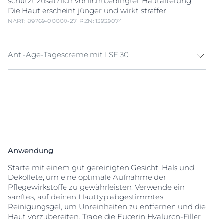
schützt zusätzlich vor lichtbedingter Hautalterung.
Die Haut erscheint jünger und wirkt straffer.
NART: 89769-00000-27
PZN: 13929074
Anti-Age-Tagescreme mit LSF 30
Die Eucerin Hyaluron-Filler + 3x Effect Tagespflege mit
LSF 30 wurde speziell entwickelt, um vorzeitiger
Hautalterung
entgegenzuwirken. Sie mildert selbst
ausgeprägte
Falten
, strafft sichtbar die Haut und
spendet intensive Feuchtigkeit für eine jünger und
straffer aussehende Haut.
Eucerins innovative Formel kombiniert zwei Arten von
Anwendung
Hyaluronsäure
: Makro- und Mikro-
Hyaluronsäure
.
Makro-
Hyaluronsäure
versorgt die oberen
Starte mit einem gut gereinigten Gesicht, Hals und
Hautschichten intensiv mit Feuchtigkeit und sorgt für
Dekolleté, um eine optimale Aufnahme der
ein sichtbar glatteres Hautbild. Mikro-
Hyaluronsäure
Pflegewirkstoffe zu gewährleisten. Verwende ein
dringt tiefer in die epidermalen Hautschichten ein,
sanftes, auf deinen Hauttyp abgestimmtes
um selbst ausgeprägte
Falten
von innen heraus
Reinigungsgel, um Unreinheiten zu entfernen und die
aufzupolstern. Zusätzlich angereichert mit LSF 30,
Haut vorzubereiten. Trage die Eucerin Hyaluron-Filler