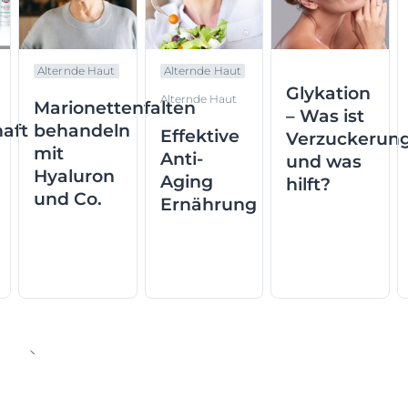
Alternde Haut
Alternde Haut
Glykation
Alternde Haut
Marionettenfalten
– Was ist
aft
behandeln
Effektive
Verzuckerun
mit
Anti-
und was
Hyaluron
Aging
hilft?
und Co.
Ernährung