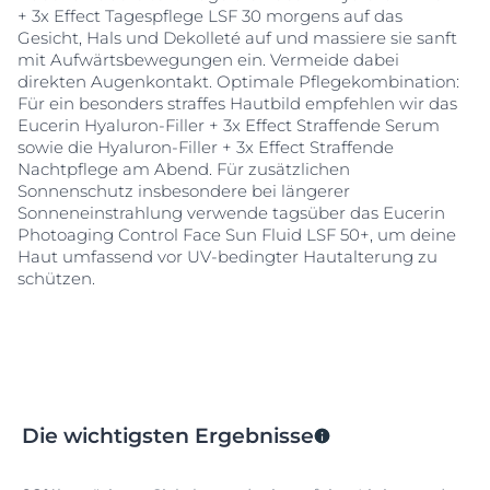
UVA-Schutz und antioxidativem
Glycin-Saponin
+ 3x Effect Tagespflege LSF 30 morgens auf das
schützt die Pflege effektiv vor lichtbedingter
Gesicht, Hals und Dekolleté auf und massiere sie sanft
vorzeitiger
Hautalterung
und beugt der weiteren
mit Aufwärtsbewegungen ein. Vermeide dabei
Ausprägung von
Falten
vor.
direkten Augenkontakt. Optimale Pflegekombination:
Für ein besonders straffes Hautbild empfehlen wir das
Ganz gleich, ob das Hauptanliegen tiefe
Falten
,
Eucerin Hyaluron-Filler + 3x Effect Straffende Serum
Sonnenschutz oder das Bedürfnis nach
sowie die Hyaluron-Filler + 3x Effect Straffende
langanhaltender Feuchtigkeit ist, diese Formel ist für
Nachtpflege am Abend. Für zusätzlichen
unterschiedliche Hautpflegebedürfnisse konzipiert:
Sonnenschutz insbesondere bei längerer
Wenn
Falten
reduziert und der Feuchtigkeitsgehalt
Sonneneinstrahlung verwende tagsüber das Eucerin
der Haut erhalten werden soll:
Photoaging Control Face Sun Fluid LSF 50+, um deine
Haut umfassend vor UV-bedingter Hautalterung zu
Die alternde Haut braucht langanhaltende
schützen.
Feuchtigkeit, um ihre Geschmeidigkeit und
Spannkraft zu erhalten. Diese Anti-
Falten
Tagescreme
mit
Hyaluronsäure
hilft, die Haut mit Feuchtigkeit zu
versorgen und
Falten
von innen heraus aufzupolstern.
Sie ist daher ideal für alle, die feine Linien glätten und
ein jugendliches Aussehen bewahren möchten.
Wenn täglicher Sonnenschutz gegen vorzeitige
Die wichtigsten Ergebnisse
Hautalterung
benötigt wird:
Sonneneinstrahlung
ist eine der Hauptursachen der