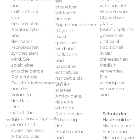
ein
und
wird aus den
bioaktiver
Füllstoff, der
Wurzeln von
Wirkstoff,
von
Glycyrrhiza
der aus
epidermalen
glabra
Sojabohnenkeimen
e)
Keratinozyten
(Süßholzpflanze)
(Glycine
und
gewonnen
max)
dermalen
und wird
gewonnen
Fibroblasten
traditionell
wird und
synthetisiert
in der
Isoflavone
wird. Sie
chinesischen
und
spielt eine
Medizin
Saponine
entscheidende
verwendet.
enthält. Es
Rolle für die
Die
handelt sich
Feuchtigkeitsversorgung
wichtigsten
um ein
und das
Wirkungen
starkes
Volumen
sind:
Antioxidans,
der Haut.
das eine
Der
wichtige
natürliche
Rolle bei der
Schutz der
Hyaluronsäuregehalt
:
Bewahrt
Erhaltung
Hautstruktur:
Be
nimmt mit
e und
der
Hyaluronsäure u
zunehmendem
Hautstruktur
Elastin durch
Alter ab, was
on
und -
Hemmung von