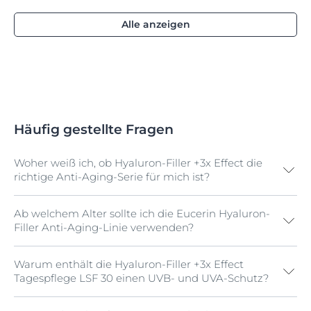
Alle anzeigen
Häufig gestellte Fragen
Woher weiß ich, ob Hyaluron-Filler +3x Effect die
richtige Anti-Aging-Serie für mich ist?
Ab welchem Alter sollte ich die Eucerin Hyaluron-
Die Produktreihe Hyaluron-Filler +3x Effect wurde
Filler Anti-Aging-Linie verwenden?
speziell entwickelt, um den ersten Anzeichen der
Hautalterung wie feinen Linien und tieferen Falten
entgegenzuwirken. Obwohl unsere Haut so individuell
Warum enthält die Hyaluron-Filler +3x Effect
Unsere Haut ist so unterschiedlich wie wir selbst,
ist wie wir selbst und die Haut je nach Genetik und
Tagespflege LSF 30 einen UVB- und UVA-Schutz?
daher ist die Antwort auf diese Frage von Mensch zu
Lebensstil unterschiedlich altert, zeigen sich diese
Mensch verschieden und hängt von vielen Faktoren
Anzeichen in der Regel ab etwa 30 Jahren. Die
ab, sowohl von inneren (wie z. B. unseren Genen) als