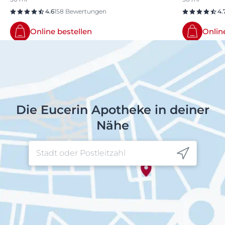
4.6
158 Bewertungen
4.
Online bestellen
Onlin
Die Eucerin Apotheke in deiner
Nähe