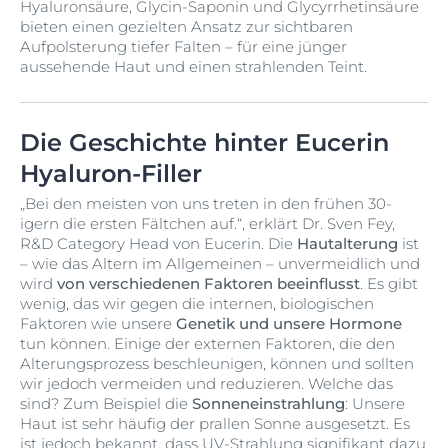
Hyaluronsäure, Glycin-Saponin und Glycyrrhetinsäure
bieten einen gezielten Ansatz zur sichtbaren
Aufpolsterung tiefer Falten – für eine jünger
aussehende Haut und einen strahlenden Teint.
Die Geschichte hinter Eucerin
Hyaluron-Filler
„Bei den meisten von uns treten in den frühen 30-
igern die ersten Fältchen auf.“, erklärt Dr. Sven Fey,
R&D Category Head von Eucerin. Die
Hautalterung
ist
– wie das Altern im Allgemeinen – unvermeidlich und
wird
von verschiedenen Faktoren beeinflusst
. Es gibt
wenig, das wir gegen die internen, biologischen
Faktoren wie unsere
Genetik und unsere Hormone
tun können. Einige der externen Faktoren, die den
Alterungsprozess beschleunigen, können und sollten
wir jedoch vermeiden und reduzieren. Welche das
sind? Zum Beispiel die
Sonneneinstrahlung
: Unsere
Haut ist sehr häufig der prallen Sonne ausgesetzt. Es
ist jedoch bekannt, dass UV-Strahlung signifikant dazu