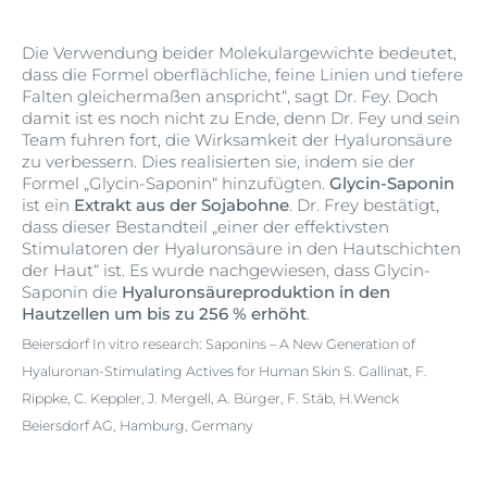
Die Verwendung beider Molekulargewichte bedeutet,
dass die Formel oberflächliche, feine Linien und tiefere
Falten gleichermaßen anspricht“, sagt Dr. Fey. Doch
damit ist es noch nicht zu Ende, denn Dr. Fey und sein
Team fuhren fort, die Wirksamkeit der Hyaluronsäure
zu verbessern. Dies realisierten sie, indem sie der
Formel „Glycin-Saponin“ hinzufügten.
Glycin-Saponin
ist ein
Extrakt aus der Sojabohne
. Dr. Frey bestätigt,
dass dieser Bestandteil „einer der effektivsten
Stimulatoren der Hyaluronsäure in den Hautschichten
der Haut“ ist. Es wurde nachgewiesen, dass Glycin-
Saponin die
Hyaluronsäureproduktion in den
Hautzellen um bis zu 256 % erhöht
.
Beiersdorf In vitro research: Saponins – A New Generation of
Hyaluronan-Stimulating Actives for Human Skin S. Gallinat, F.
Rippke, C. Keppler, J. Mergell, A. Bürger, F. Stäb, H.Wenck
Beiersdorf AG, Hamburg, Germany