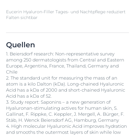
Eucerin Hyaluron-Filler Tages- und Nachtpflege reduziert
Falten sichtbar
Quellen
1.
Beiersdorf research: Non-representative survey
among 250 dermatologists from Central and Eastern
Europe, Argentina, France, Thailand, Germany and
Chile
2.
The standard unit for measuring the mass of an
atom is a kilo Dalton (kDa). Long-chained Hyaluronic
Acid has a kDa of 2000 and short-chained Hyaluronic
Acid has a kDa of 52.
3.
Study report: Saponins – a new generation of
Hyaluronan-stimulating actives for human skin, S.
Gallinat, F. Rippke, C. Keppler, J. Mergell, A. Bürger, F.
Stäb, H. Wenck Beiersdorf AG, Hamburg, Germany
4.
High molecular Hyaluronic Acid improves hydration
and smooths the outermost layers of skin while low