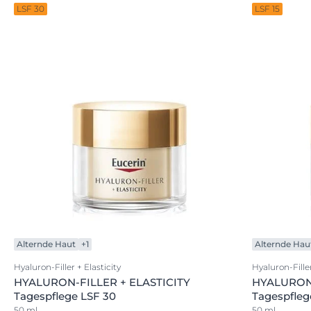
LSF 30
LSF 15
Alternde Haut
+1
Alternde Hau
Hyaluron-Filler + Elasticity
Hyaluron-Filler
HYALURON-FILLER + ELASTICITY
HYALURON-
Tagespflege LSF 30
Tagespfleg
50 ml
50 ml