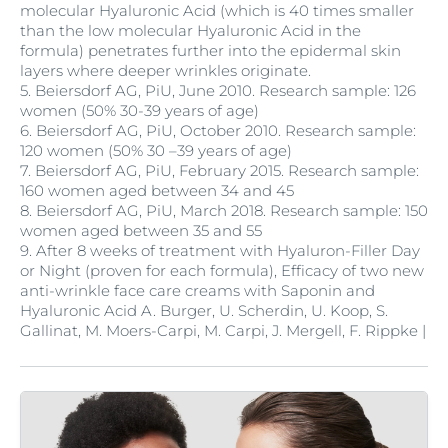
molecular Hyaluronic Acid (which is 40 times smaller
than the low molecular Hyaluronic Acid in the
formula) penetrates further into the epidermal skin
layers where deeper wrinkles originate.
5.
Beiersdorf AG, PiU, June 2010. Research sample: 126
women (50% 30-39 years of age)
6.
Beiersdorf AG, PiU, October 2010. Research sample:
120 women (50% 30 –39 years of age)
7.
Beiersdorf AG, PiU, February 2015. Research sample:
160 women aged between 34 and 45
8.
Beiersdorf AG, PiU, March 2018. Research sample: 150
women aged between 35 and 55
9.
After 8 weeks of treatment with Hyaluron-Filler Day
or Night (proven for each formula), Efficacy of two new
anti-wrinkle face care creams with Saponin and
Hyaluronic Acid A. Burger, U. Scherdin, U. Koop, S.
Gallinat, M. Moers-Carpi, M. Carpi, J. Mergell, F. Rippke |