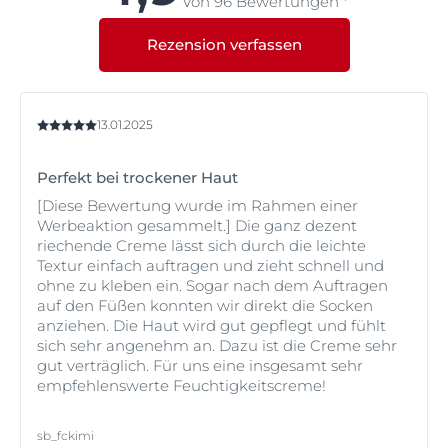
Von 96 Bewertungen *
nicht fettet, nicht klebt und schnell von der Haut
sowie Dexpanthenol, ein Wirkstoff, der für seine
aufgenommen wird, ohne Rückstände zu hinterlassen.
regenerierenden Eigenschaften bekannt ist.
Rezension verfassen
Dexpanthenol erhöht die Widerstandskraft der Haut
gegen Irritationen, hat wundheilende Eigenschaften
und lässt die Haut weich und geschmeidig aussehen
und fühlen.
13.01.2025
Alle Produkte der Eucerin pH5-Reihe haben eine
ausgezeichnete Hautverträglichkeit bei trockener,
Perfekt bei trockener Haut
empfindlicher Haut.
[Diese Bewertung wurde im Rahmen einer
Werbeaktion gesammelt.] Die ganz dezent
riechende Creme lässt sich durch die leichte
Textur einfach auftragen und zieht schnell und
ohne zu kleben ein. Sogar nach dem Auftragen
auf den Füßen konnten wir direkt die Socken
anziehen. Die Haut wird gut gepflegt und fühlt
sich sehr angenehm an. Dazu ist die Creme sehr
gut verträglich. Für uns eine insgesamt sehr
empfehlenswerte Feuchtigkeitscreme!
sb_fckimi