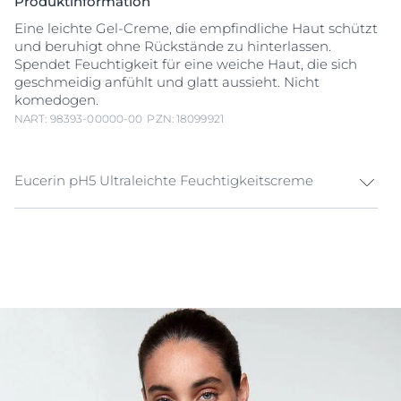
Produktinformation
Eine leichte Gel-Creme, die empfindliche Haut schützt
und beruhigt ohne Rückstände zu hinterlassen.
Spendet Feuchtigkeit für eine weiche Haut, die sich
geschmeidig anfühlt und glatt aussieht. Nicht
komedogen.
NART: 98393-00000-00
PZN: 18099921
Eucerin pH5 Ultraleichte Feuchtigkeitscreme
Versorge deine empfindliche Haut mit Feuchtigkeit
und beruhige sie mit der Eucerin pH5 Ultraleichten
Feuchtigkeitscreme für ein neues Hautgefühl. Die
sehr schnell einziehende, nicht fettende Formel fühlt
sich auf der Haut schwerelos an, denn sie zieht schnell
ein und hinterlässt keine Rückstände. Die luxuriöse
Cremeformel mit dem pH-Balance-System hilft, den
optimalen pH-Wert zu erhalten, der für die natürliche
Schutzbarriere der Haut verantwortlich ist. Die mit
Dexpanthenol
angereicherte, nicht klebende Formel