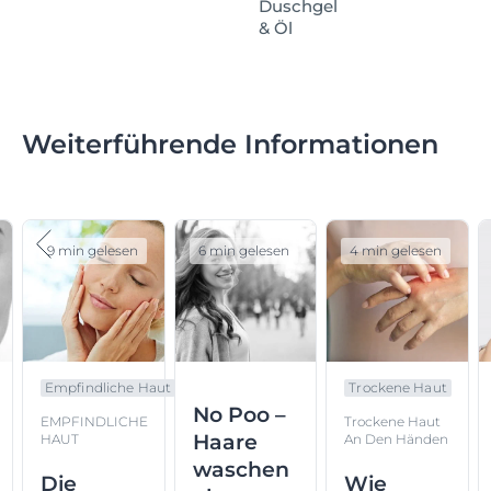
Duschgel
& Öl
Weiterführende Informationen
9 min gelesen
6 min gelesen
4 min gelesen
Empfindliche Haut
Trockene Haut
No Poo –
EMPFINDLICHE
Trockene Haut
Haare
HAUT
An Den Händen
waschen
Die
Wie