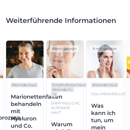
Weiterführende Informationen
6 min gelesen
8 min gelesen
Alternde Haut
Empfindliche Haut
Alternde Haut
Alternde H...
VOLUMENVERLUST
+
2
Marionettenfalten
G
behandeln
EMPFINDLICHE,
Was
ALTERNDE
mit
kann ich
HAUT
prozess
Hyaluron
tun, um
Warum
und Co.
mein