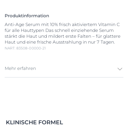
Produktinformation
Anti-Age Serum mit 10% frisch aktiviertem Vitamin C
für alle Hauttypen Das schnell einziehende Serum
stärkt die Haut und mildert erste Falten – für glattere
Haut und eine frische Ausstrahlung in nur 7 Tagen.
NART: 83508-00000-21
Mehr erfahren
Durch
Sonneneinstrahlung
, Umweltverschmutzung,
Ernährung und persönlichen Lebensstil bilden sich
sogenannte freie Radikale. Sie verursachen oxidativen
Stress in der Haut, beschleunigen vorzeitige
Hautalterung
und können die Haut müde aussehen
lassen. Eucerin HYALURON-FILLER
Vitamin C
Booster
mit 10% reinem und frisch aktiviertem
Vitamin C
KLINISCHE FORMEL
wurde speziell entwickelt, um freie Radikale und die