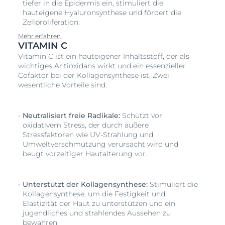
tiefer in die Epidermis ein, stimuliert die
Studien zeigen, dass die Haut gestärkt und
Falten
hauteigene Hyaluronsynthese und fördert die
gemildert werden. Die Haut sieht in nur 7 Tagen
Zellproliferation.
frischer, strahlender und glatter aus.
Mehr erfahren
VITAMIN C
Vitamin C ist ein hauteigener Inhaltsstoff, der als
wichtiges Antioxidans wirkt und ein essenzieller
Cofaktor bei der Kollagensynthese ist. Zwei
wesentliche Vorteile sind:
Neutralisiert freie Radikale:
Schützt vor
oxidativem Stress, der durch äußere
Stressfaktoren wie UV-Strahlung und
Umweltverschmutzung verursacht wird und
beugt vorzeitiger Hautalterung vor.
Unterstützt der Kollagensynthese:
Stimuliert die
Kollagensynthese, um die Festigkeit und
Elastizität der Haut zu unterstützen und ein
jugendliches und strahlendes Aussehen zu
bewahren.