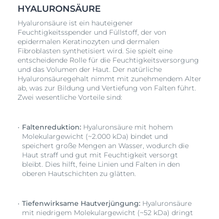
ersten Zeichen der
Hautalterung
zu bekämpfen: Er
HYALURONSÄURE
mildert erste
Falten
, stärkt die Haut und verleiht ihr
ein frischeres, strahlenderes und glatteres Aussehen.
Hyaluronsäure ist ein hauteigener
Vitamin C
ist ein starkes Antioxidans, das freie
Feuchtigkeitsspender und Füllstoff, der von
Radikale neutralisiert und die natürliche Abwehr der
epidermalen Keratinozyten und dermalen
Fibroblasten synthetisiert wird. Sie spielt eine
Haut stärkt. Zudem ist es unerlässlich für die
entscheidende Rolle für die Feuchtigkeitsversorgung
Kollagenproduktion in den Hautzellen, wodurch die
und das Volumen der Haut. Der natürliche
Haut gestärkt und Zeichen der
Hautalterung
Hyaluronsäuregehalt nimmt mit zunehmendem Alter
verzögert werden können. Die innovative Verpackung
ab, was zur Bildung und Vertiefung von Falten führt.
gewährleistet, dass das
Vitamin C
erst kurz vor der
Zwei wesentliche Vorteile sind:
ersten Anwendung frisch aktiviert wird, damit es seine
volle Wirkung entfalten kann. Einfach drücken und
schütteln, um das
Vitamin C
Pulver mit dem Serum
Faltenreduktion:
Hyaluronsäure mit hohem
mit kurzkettiger
Hyaluronsäure
und Licochalcone A
Molekulargewicht (~2.000 kDa) bindet und
zu vermischen. Kurzkettige
Hyaluronsäure
wirkt
speichert große Mengen an Wasser, wodurch die
feuchtigkeitsspendend und dringt in die epidermalen
Haut straff und gut mit Feuchtigkeit versorgt
Hautschichten ein, wo tiefere
Falten
entstehen. Ein
bleibt. Dies hilft, feine Linien und Falten in den
weiteres starkes Antioxidans, Licochalcone A,
oberen Hautschichten zu glätten.
neutralisiert zusammen mit
Vitamin C
freie Radikale,
die durch UV-Licht und
hochenergetisches sichtbares
(HEV) Licht
verursacht werden. Der Eucerin
Tiefenwirksame Hautverjüngung:
Hyaluronsäure
HYALURON-FILLER
Vitamin C
Booster ist für alle
mit niedrigem Molekulargewicht (~52 kDa) dringt
Hauttypen geeignet. Klinische und dermatologische