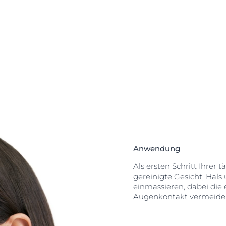
 um die Haut mit
 sie wie ein
iv mit
ogische Studien
er zeigen
stpersonen
, die Haut
stert".1 Der
e Hauttypen
ll ein und
 Aussehen.
Anwendung
Als ersten Schritt Ihrer
gereinigte Gesicht, Hals 
einmassieren, dabei die
Augenkontakt vermeide