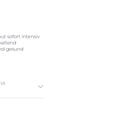
ut sofort intensiv
haltend
 und gesund
mit
t einen
HYALURON-FILLER
ende Gel polstert
ndet für bis zu
1 Inhaltsstoffen
ycerin
. Beide