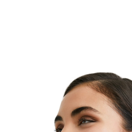
Stoffe kommen von Natur aus auch in der Haut vor,
Feuchtigkeit zu versorgen. Als Teil der Formel agieren
Feuchtigkeits-Magnet, um die Haut sofort und intens
Feuchtigkeit aufzupolstern. Klinische und dermatol
zum Eucerin HYALURON-FILLER Feuchtigkeits-Boost
ausgezeichnete Ergebnisse. 100% der Probanden/Te
bestätigten, dass das Produkt "Feuchtigkeit spendet"
"sofort mit Feuchtigkeit versorgt" und "sichtbar aufpol
HYALURON-FILLER Feuchtigkeits-Booster ist für all
geeignet, auch für empfindliche Haut. Es zieht schne
hinterlässt ein glattes Hautgefühl und ein gesundes