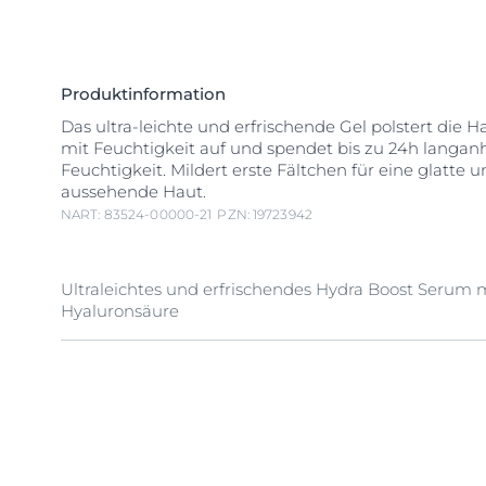
Produktinformation
Das ultra-leichte und erfrischende Gel polstert die Ha
mit Feuchtigkeit auf und spendet bis zu 24h langan
Feuchtigkeit. Mildert erste Fältchen für eine glatte
aussehende Haut.
NART: 83524-00000-21
PZN: 19723942
Ultraleichtes und erfrischendes Hydra Boost Serum 
Hyaluronsäure
Hyaluron Feuchtigkeits-Booster Geben Sie Ihrer Hau
sofortigen Feuchtigkeits-Boost mit dem Eucerin 
Feuchtigkeits-Booster. Das ultra-leichte und erfrisch
die Haut sofort intensiv mit Feuchtigkeit auf und spe
24h langanhaltend Feuchtigkeit. Die Formel mit nur 1
kombiniert hochkonzentrierte
Hyaluronsäure
mit
Gl