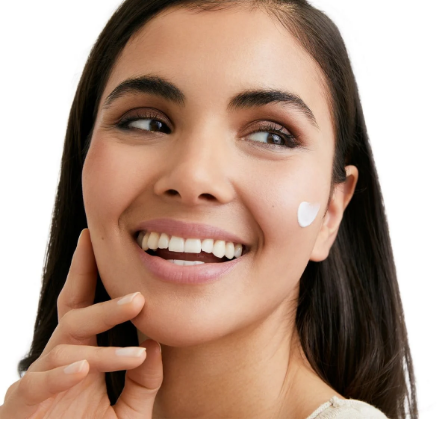
lassen. Eucerin HYALURON-FILLER
Vitamin C
Booster
mit 10% reinem und frisch aktiviertem
Vitamin C
wurde speziell entwickelt, um freie Radikale und die
ersten Zeichen der
Hautalterung
zu bekämpfen: Er
mildert erste
Falten
, stärkt die Haut und verleiht ihr
ein frischeres, strahlenderes und glatteres Aussehen.
Vitamin C
ist ein starkes Antioxidans, das freie
Radikale neutralisiert und die natürliche Abwehr der
Haut stärkt. Zudem ist es unerlässlich für die
Kollagenproduktion in den Hautzellen, wodurch die
Haut gestärkt und Zeichen der
Hautalterung
verzögert werden können. Die innovative Verpackung
gewährleistet, dass das
Vitamin C
erst kurz vor der
ersten Anwendung frisch aktiviert wird, damit es seine
volle Wirkung entfalten kann. Einfach drücken und
schütteln, um das
Vitamin C
Pulver mit dem Serum
mit kurzkettiger
Hyaluronsäure
und Licochalcone A
zu vermischen. Kurzkettige
Hyaluronsäure
wirkt
feuchtigkeitsspendend und dringt in die epidermalen
Hautschichten ein, wo tiefere
Falten
entstehen. Ein
weiteres starkes Antioxidans, Licochalcone A,
neutralisiert zusammen mit
Vitamin C
freie Radikale,