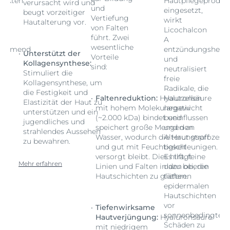
dukten
Hautpflegeproduk
verursacht wird und
und
eingesetzt,
beugt vorzeitiger
Vertiefung
wirkt
Hautalterung vor.
von Falten
Licochalcon
führt. Zwei
A
wesentliche
hemmend
entzündungshem
Unterstützt der
Vorteile
und
Kollagensynthese:
sind:
neutralisiert
Stimuliert die
freie
Kollagensynthese, um
Radikale, die
die Festigkeit und
Faltenreduktion:
Hyaluronsäure
Hautzellen
Elastizität der Haut zu
mit hohem Molekulargewicht
negativ
unterstützen und ein
(~2.000 kDa) bindet und
beeinflussen
jugendliches und
speichert große Mengen an
und den
strahlendes Aussehen
ess
Wasser, wodurch die Haut straff
Alterungsprozess
zu bewahren.
und gut mit Feuchtigkeit
beschleunigen.
versorgt bleibt. Dies hilft, feine
Es trägt
Mehr erfahren
Linien und Falten in den oberen
dazu bei, die
Hautschichten zu glätten.
tieferen
epidermalen
Hautschichten
vor
Tiefenwirksame
ten
sonnenbedingten
Hautverjüngung:
Hyaluronsäure
Schäden zu
mit niedrigem