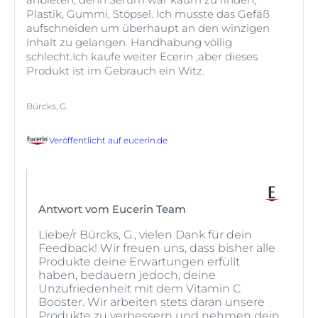
Plastik, Gummi, Stöpsel. Ich musste das Gefäß
²Pinnell SR, Yang H, Omar M, et al. Topical L-ascorbic acid:
aufschneiden um überhaupt an den winzigen
percutaneous absorption studies. Dermatol Surg. 2001;27(2): 137-142
Inhalt zu gelangen. Handhabung völlig
³Fitzpatrick RE, Rostan EF. Double-blind, half-face study comparing
schlecht.Ich kaufe weiter Ecerin ,aber dieses
topical vitamin C and vehicle for rejuvenation of photodamage.
Produkt ist im Gebrauch ein Witz.
Dermatol Surg. 2002; 28(3): 231-236
Bürcks, G.
Veröffentlicht auf
eucerin.de
Antwort vom Eucerin Team
Liebe/r Bürcks, G., vielen Dank für dein
Feedback! Wir freuen uns, dass bisher alle
Produkte deine Erwartungen erfüllt
haben, bedauern jedoch, deine
Unzufriedenheit mit dem Vitamin C
Booster. Wir arbeiten stets daran unsere
Produkte zu verbessern und nehmen dein