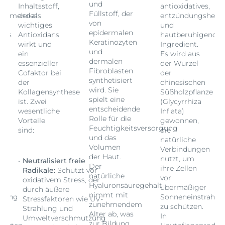
und
Inhaltsstoff,
antioxidatives,
Füllstoff, der
hemmendes
der als
entzündungshem
von
wichtiges
und
epidermalen
des
Antioxidans
hautberuhigendes
Keratinozyten
wirkt und
Ingredient.
und
ein
Es wird aus
dermalen
essenzieller
der Wurzel
Fibroblasten
Cofaktor bei
der
synthetisiert
der
chinesischen
wird. Sie
Kollagensynthese
Süßholzpflanze
spielt eine
ist. Zwei
(Glycyrrhiza
entscheidende
wesentliche
Inflata)
Rolle für die
Vorteile
gewonnen,
Feuchtigkeitsversorgung
sind:
die
und das
natürliche
Volumen
Verbindungen
der Haut.
nutzt, um
Neutralisiert freie
Der
ihre Zellen
Radikale:
Schützt vor
natürliche
vor
oxidativem Stress, der
Hyaluronsäuregehalt
übermäßiger
durch äußere
nimmt mit
hlung
Sonneneinstrahlu
Stressfaktoren wie UV-
zunehmendem
zu schützen.
Strahlung und
Alter ab, was
In
Umweltverschmutzung
zur Bildung