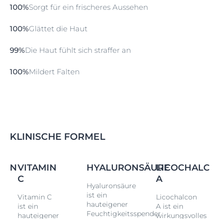
Schritt 4
100%
Sorgt für ein frischeres Aussehen
Kappe abdrehen Spender umdrehen und die Kappe
100%
Glättet die Haut
abnehmen.
Schritt 5
99%
Die Haut fühlt sich straffer an
Auftragen 2 Tropfen herausdrücken und auf die Haut
100%
Mildert Falten
auftragen.
KLINISCHE FORMEL
CON
VITAMIN
HYALURONSÄURE
LICOCHALCO
C
A
Hyaluronsäure
ist ein
Vitamin C
Licochalcon
hauteigener
ist ein
A ist ein
Feuchtigkeitsspender
hauteigener
wirkungsvolles