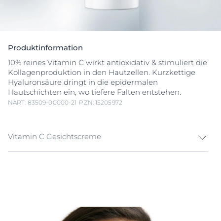
Produktinformation
10% reines Vitamin C wirkt antioxidativ & stimuliert die
Kollagenproduktion in den Hautzellen. Kurzkettige
Hyaluronsäure dringt in die epidermalen
Hautschichten ein, wo tiefere Falten entstehen.
NART: 83509-00000-21
PZN: 15205972
Vitamin C Gesichtscreme
Das Anti-Age Serum mit
Vitamin C
Durch
Sonneneinstrahlung
, Umweltverschmutzung,
Ernährung und persönlichen Lebensstil bilden sich
sogenannte freie Radikale. Sie verursachen oxidativen
Stress in der Haut, beschleunigen vorzeitige
Hautalterung
und können die Haut müde aussehen