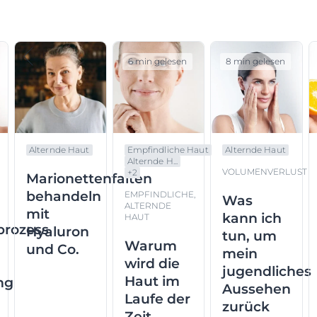
6 min gelesen
8 min gelesen
Alternde Haut
Empfindliche Haut
Alternde Haut
Alternde H...
VOLUMENVERLUST
+
2
Marionettenfalten
G
behandeln
EMPFINDLICHE,
Was
ALTERNDE
mit
kann ich
HAUT
prozess
Hyaluron
tun, um
Warum
und Co.
mein
wird die
jugendliches
Haut im
ng
Aussehen
Laufe der
zurück
Zeit