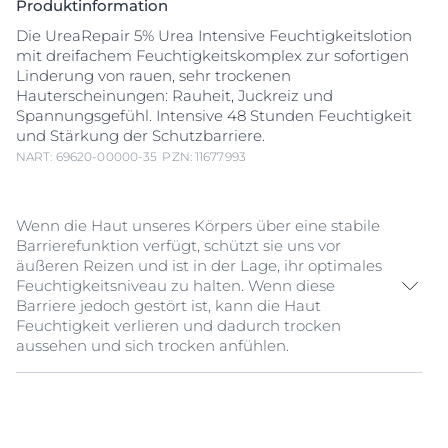
Produktinformation
Die UreaRepair 5% Urea Intensive Feuchtigkeitslotion
mit dreifachem Feuchtigkeitskomplex zur sofortigen
Linderung von rauen, sehr trockenen
Hauterscheinungen: Rauheit, Juckreiz und
Spannungsgefühl. Intensive 48 Stunden Feuchtigkeit
und Stärkung der Schutzbarriere.
NART: 69620-00000-35
PZN: 11677993
Wenn die Haut unseres Körpers über eine stabile
Barrierefunktion verfügt, schützt sie uns vor
äußeren Reizen und ist in der Lage, ihr optimales
Feuchtigkeitsniveau zu halten. Wenn diese
Barriere jedoch gestört ist, kann die Haut
Feuchtigkeit verlieren und dadurch trocken
aussehen und sich trocken anfühlen.
Die Eucerin
Urea
Repair 5%
Urea
Feuchtigkeitslotion
gibt trockener, rauer Körperhaut die tägliche Pflege,