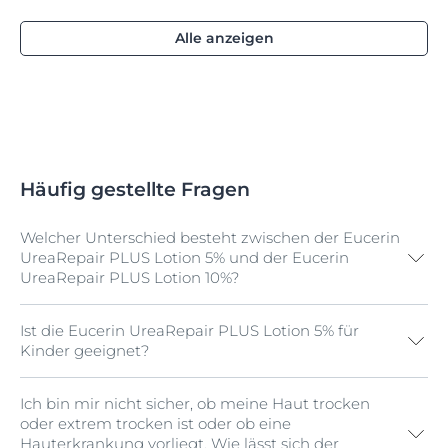
Alle anzeigen
Häufig gestellte Fragen
Welcher Unterschied besteht zwischen der Eucerin
UreaRepair PLUS Lotion 5% und der Eucerin
UreaRepair PLUS Lotion 10%?
Ist die Eucerin UreaRepair PLUS Lotion 5% für
Die Eucerin UreaRepair PLUS Lotion 5% ist eine
Öl-in-
Kinder geeignet?
Wasser-
Lotion, die 5 % Urea enthält und speziell für
raue oder spannende trockene Haut entwickelt wurde.
Die Eucerin UreaRepair PLUS Lotion 10% ist dagegen
Ich bin mir nicht sicher, ob meine Haut trocken
Das Produkt wurde nicht für Kinder entwickelt und
eine
Wasser-in-Öl-
Lotion mit 10 % Urea und speziell
oder extrem trocken ist oder ob eine
daher auch nicht entsprechend getestet. Daher
gedacht für die Anwendung bei extrem trockener und
Hauterkrankung vorliegt. Wie lässt sich der
empfehlen wir eine Anwendung bei Säuglingen und