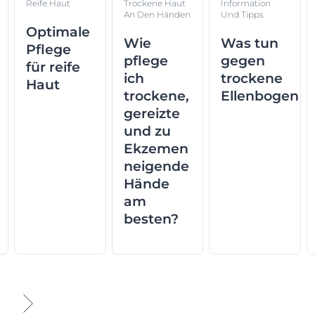
Reife Haut
Trockene Haut
Information
An Den Händen
Und Tipps
Optimale
Wie
Was tun
Pflege
pflege
gegen
für reife
ich
trockene
Haut
trockene,
Ellenbogen
gereizte
und zu
Ekzemen
neigende
Hände
am
besten?