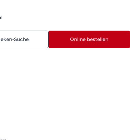
ml
heken-Suche
Online bestellen
ene