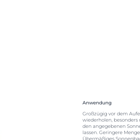
Radikale,
s Licht. Die
st. Außerdem
chen“*-
ermatologisch
ndliche Haut und
Anwendung
Großzügig vor dem Aufen
wiederholen, besonders
den angegebenen Sonnen
lassen. Geringere Mengen
Übermäßiges Sonnenbaden