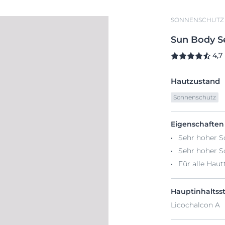
SONNENSCHUTZ
Sun
Body
S
4,7
Hautzustand
Sonnenschutz
Eigenschaften
Sehr hoher S
Sehr hoher S
Für alle Hau
Hauptinhaltsst
Licochalcon A