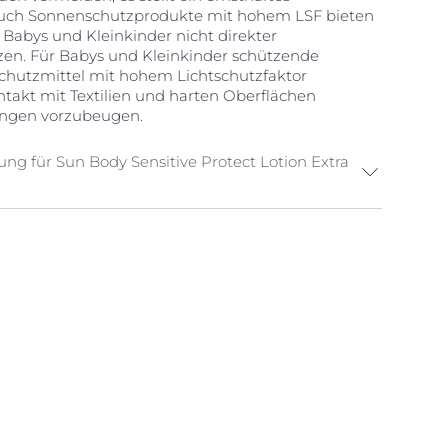
 Auch Sonnenschutzprodukte mit hohem LSF bieten
 Babys und Kleinkinder nicht direkter
en. Für Babys und Kleinkinder schützende
chutzmittel mit hohem Lichtschutzfaktor
takt mit Textilien und harten Oberflächen
ungen vorzubeugen.
tung für Sun Body Sensitive Protect Lotion Extra
ahl
us, das den richtigen Lichtschutzfaktor für Ihre
egen UVA/UVB-Strahlen schützen, einen
icht haben und auf Ihre Hautbedürfnisse
ktmenge
sreichende Produktmenge zu verwenden und sie in
 wieder aufzutragen. Sie können Ihre
 zu messen, wie viel. Wir empfehlen eine dicke