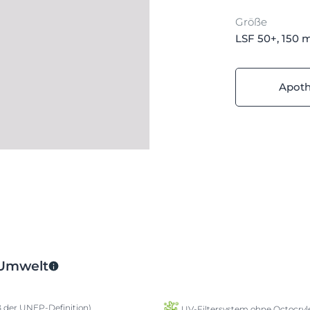
Größe
LSF 50+, 150 
Apot
 Umwelt
ß der UNEP-Definition)
UV-Filtersystem ohne Octocryl