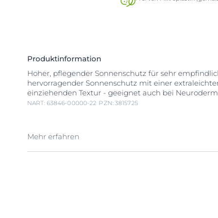
Produktinformation
Hoher, pflegender Sonnenschutz für sehr empfindlic
hervorragender Sonnenschutz mit einer extraleichten
einziehenden Textur - geeignet auch bei Neurodermi
NART: 63846-00000-22
PZN: 3815725
Mehr erfahren
Nicht nur die UV-Strahlung, sondern auch das
hoche
sichtbare Licht (HEV-Licht)
kann den Zustand der Ha
beeinflussen. Eucerin Sensitive Protect Sun Lotion E
ist ein Sonnenschutz, der empfindliche Haut pflegt u
Geeignet für Patienten mit
Neurodermitis
. Die AD
SPECTRAL TECHNOLOGY kombiniert UVA/UVB-Filter