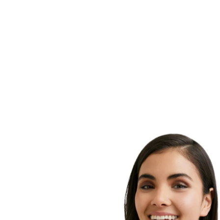
Schutz und Licochalcone A zur Neutralisation freier 
ausgelöst durch UV- und hochenergetisches sichtbare
extraleichte Lotion zieht sofort ein und ist wasserfe
enthält sie die Eucerin „Anti-Flecken nach dem Was
Technologie. Die Sonnenlotion wurde klinisch und d
getestet und ist sehr gut verträglich auch für empfi
bei
Neurodermitis
.