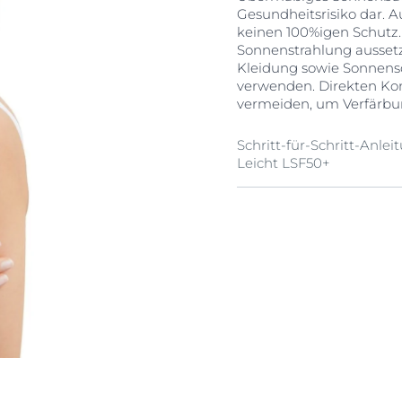
Gesundheitsrisiko dar.
keinen 100%igen Schutz.
Sonnenstrahlung aussetz
Kleidung sowie Sonnens
verwenden. Direkten Kon
vermeiden, um Verfärb
Schritt-für-Schritt-Anlei
Leicht LSF50+
1. Richtige Produktausw
Wählen Sie ein Produkt a
Haut bietet. Es sollte g
Schutzeffekt bei HEV*-L
zugeschnitten sein.
2. Ausreichende Produ
Es ist wichtig, eine au
regelmäßigen Abständen
Handfläche benutzen, um