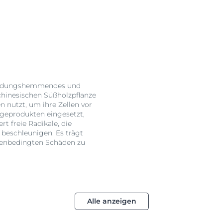
Sonnenschutzlinie (von d
für jeden Bereich (1-11): 
5. Bauch 6. & 7. Die Ober
Unterseite Ihrer Beine (
oberer Rücken 11. Unter
etwa der Größe eines Go
Schutz der empfindliche
Ihnen die Verwendung e
tzündungshemmendes und
3. Korrekte Anwendung
chinesischen Süßholzpflanze
n nutzt, um ihre Zellen vor
Stellen Sie sicher, dass
geprodukten eingesetzt,
sie benötigen. Einige Ste
 freie Radikale, die
den Rücken und die Schu
 beschleunigen. Es trägt
Armrücken und die Bere
nnenbedingten Schäden zu
Eucerin-Forschung zeigt,
22% des männlichen Kör
Sonnenstrahlung ausgese
Alle anzeigen