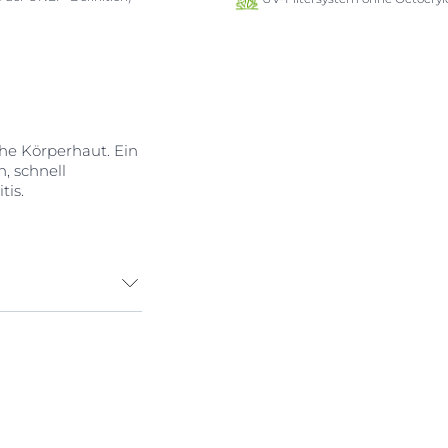
he Körperhaut. Ein
, schnell
tis.
nergetische
utzellen negativ
xtra Light LSF50+
nd schützt.
VANCED
1 für hohen UV-