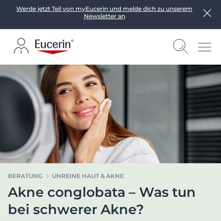
Werde jetzt Teil von myEucerin und melde dich zu unserem
Newsletter an
BERATUNG
UNREINE HAUT & AKNE
Akne conglobata – Was tun
bei schwerer Akne?