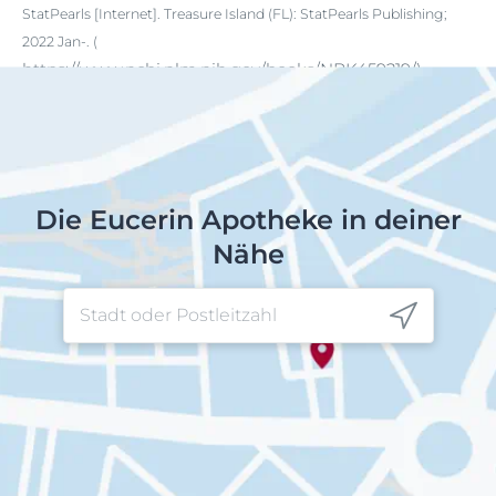
StatPearls [Internet]. Treasure Island (FL): StatPearls Publishing;
2022 Jan-. (
https://www.ncbi.nlm.nih.gov/books/NBK459219/
)
Die Eucerin Apotheke in deiner
Nähe