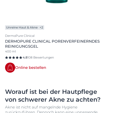
Unreine Haut & Akne
+2
DermoPure Clinical
DERMOPURE CLINICAL PORENVERFEINERNDES
REINIGUNGSGEL
400 ml
4.8
108 Bewertungen
Online bestellen
Worauf ist bei der Hautpflege
von schwerer Akne zu achten?
Akne ist nicht auf mangelnde Hygiene
zurückzuführen. Dennoch kann eine
unpassende