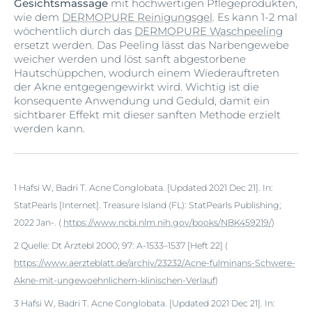
Gesichtsmassage
mit hochwertigen Pflegeprodukten,
wie dem
DERMOPURE Reinigungsgel
. Es kann 1-2 mal
wöchentlich durch das
DERMOPURE Waschpeeling
ersetzt werden. Das Peeling lässt das Narbengewebe
weicher werden und löst sanft abgestorbene
Hautschüppchen, wodurch einem Wiederauftreten
der Akne entgegengewirkt wird. Wichtig ist die
konsequente Anwendung und Geduld, damit ein
sichtbarer Effekt mit dieser sanften Methode erzielt
werden kann.
1
Hafsi W, Badri T. Acne Conglobata. [Updated 2021 Dec 21]. In:
StatPearls [Internet]. Treasure Island (FL): StatPearls Publishing;
2022 Jan-. (
https://www.ncbi.nlm.nih.gov/books/NBK459219/
)
2 Quelle: Dt Ärztebl 2000; 97: A-1533–1537 [Heft 22] (
https://www.aerzteblatt.de/archiv/23232/Acne-fulminans-Schwere-
Akne-mit-ungewoehnlichem-klinischen-Verlauf
)
3 Hafsi W, Badri T. Acne Conglobata. [Updated 2021 Dec 21]. In: