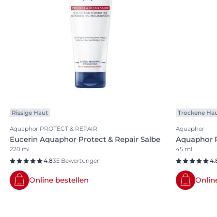
Rissige Haut
Trockene Ha
Aquaphor PROTECT & REPAIR
Aquaphor
Eucerin Aquaphor Protect & Repair Salbe
Aquaphor P
220 ml
45 ml
4.8
35 Bewertungen
4.
Online bestellen
Onlin