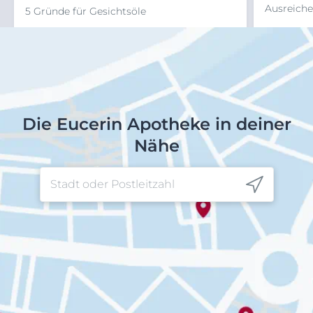
Ausreiche
5 Gründe für Gesichtsöle
Die Eucerin Apotheke in deiner
Nähe