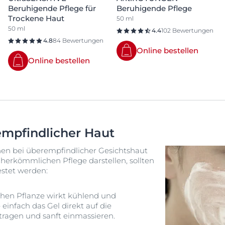
Beruhigende Pflege für
Beruhigende Pflege
Trockene Haut
50 ml
50 ml
4.4
102 Bewertungen
4.8
84 Bewertungen
Online bestellen
Online bestellen
empfindlicher Haut
en bei überempfindlicher Gesichtshaut
herkömmlichen Pflege darstellen, sollten
estet werden:
schen Pflanze wirkt kühlend und
nfach das Gel direkt auf die
tragen und sanft einmassieren.