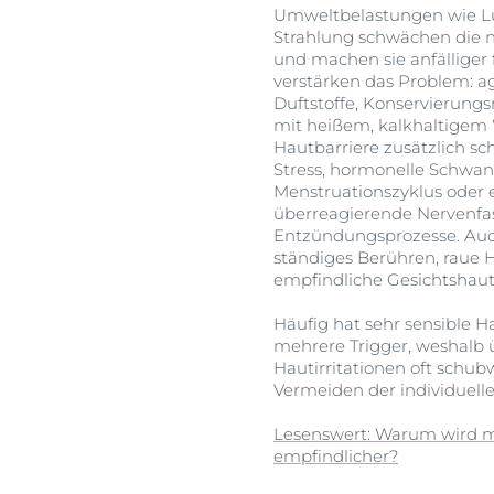
Umweltbelastungen wie Lu
Strahlung schwächen die na
und machen sie anfälliger 
verstärken das Problem: ag
Duftstoffe, Konservierung
mit heißem, kalkhaltigem
Hautbarriere zusätzlich sc
Stress, hormonelle Schw
Menstruationszyklus oder 
überreagierende Nervenfas
Entzündungsprozesse. Au
ständiges Berühren, raue
empfindliche Gesichtshaut
Häufig hat sehr sensible H
mehrere Trigger, weshalb 
Hautirritationen oft schubw
Vermeiden der individuelle
Lesenswert: Warum wird m
empfindlicher?