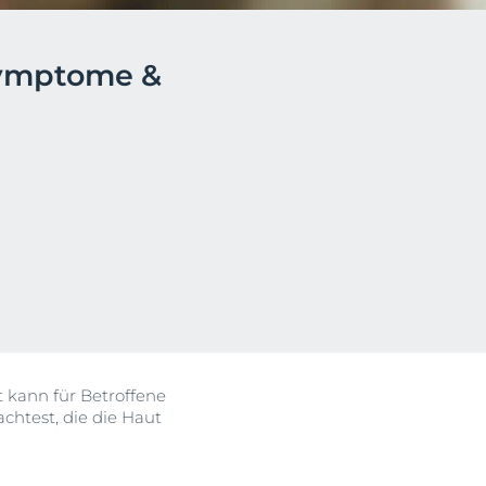
Symptome &
OGRAM
n
EINIGUNGSGEL
igen
 kann für Betroffene
achtest, die die Haut