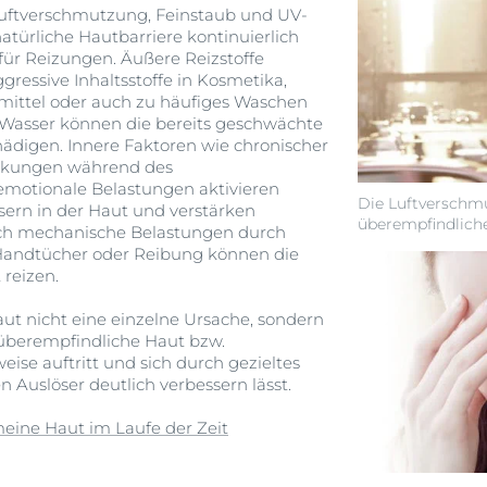
ftverschmutzung, Feinstaub und UV-
türliche Hautbarriere kontinuierlich
für Reizungen. Äußere Reizstoffe
gressive Inhaltsstoffe in Kosmetika,
smittel oder auch zu häufiges Waschen
 Wasser können die bereits geschwächte
hädigen. Innere Faktoren wie chronischer
ankungen während des
emotionale Belastungen aktivieren
Die Luftversch
ern in der Haut und verstärken
überempfindliche
ch mechanische Belastungen durch
 Handtücher oder Reibung können die
 reizen.
aut nicht eine einzelne Ursache, sondern
überempfindliche Haut bzw.
eise auftritt und sich durch gezieltes
n Auslöser deutlich verbessern lässt.
eine Haut im Laufe der Zeit