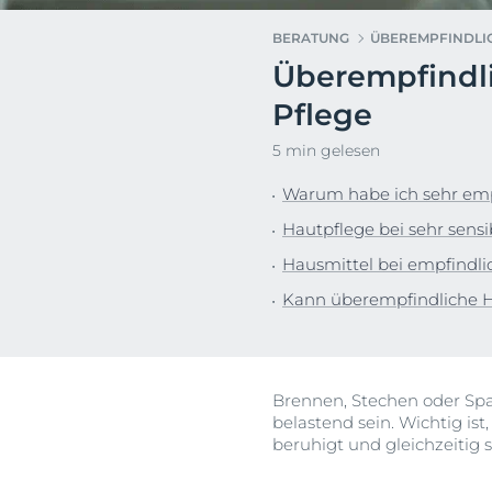
Sonnenschutz
Neurodermiti
BERATUNG
ÜBEREMPFINDLIC
Schwitzen
Pigmentfleck
Überempfindli
Deine H
Trockene Haut
Hyperpigment
Wir bera
Pflege
Unreine Haut & Akne
Rissige Haut
5 min gelesen
Überempfindliche Haut
Schwitzen
Jetzt Ha
Zu Rötungen neigende Haut
Sonnenschutz
Warum habe ich sehr emp
Trockene Lipp
Hautpflege bei sehr sensi
Trockene Hau
Hausmittel bei empfindli
Unreine Haut 
Kann überempfindliche 
Überempfindl
Zu Rötungen 
Brennen, Stechen oder Sp
belastend sein. Wichtig is
beruhigt und gleichzeitig 