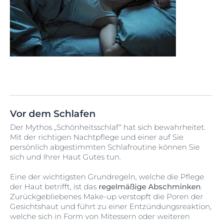
Vor dem Schlafen
Der Mythos „Schönheitsschlaf“ hat sich bewahrheitet.
Mit der richtigen Nachtpflege und einer auf Sie
persönlich abgestimmten Schlafroutine können Sie
sich und Ihrer Haut Gutes tun.
Eine der wichtigsten Grundregeln, welche die Pflege
der Haut betrifft, ist das
regelmäßige Abschminken
.
Zurückgebliebenes Make-up verstopft die Poren der
Gesichtshaut und führt zu einer Entzündungsreaktion,
welche sich in Form von Mitessern oder weiteren