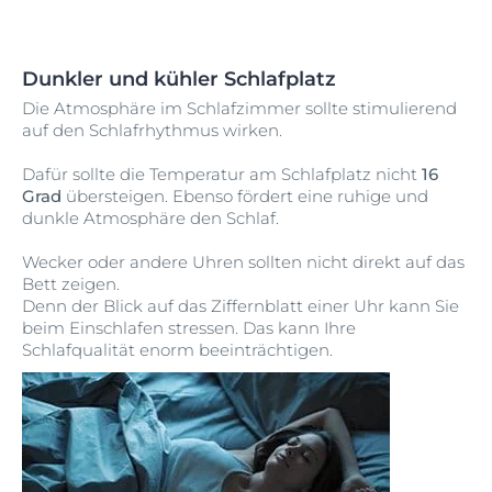
Dunkler und kühler Schlafplatz
Die Atmosphäre im Schlafzimmer sollte stimulierend
auf den Schlafrhythmus wirken.
Dafür sollte die Temperatur am Schlafplatz nicht
16
Grad
übersteigen.
Ebenso fördert eine ruhige und
dunkle Atmosphäre den Schlaf
.
Wecker oder andere Uhren sollten nicht direkt auf das
Bett zeigen.
Denn der Blick auf das Ziffernblatt einer Uhr kann Sie
beim Einschlafen stressen. Das kann Ihre
Schlafqualität enorm beeinträchtigen
.