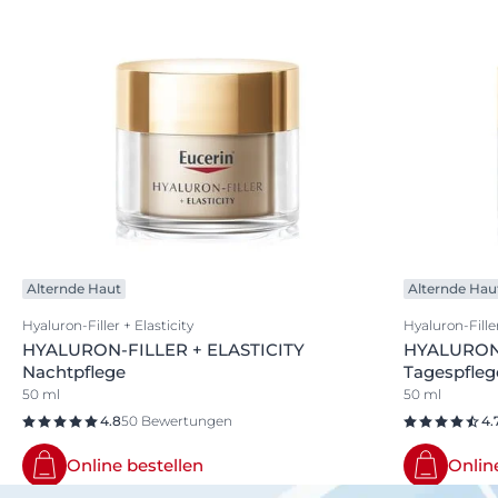
Alternde Haut
Alternde Hau
Hyaluron-Filler + Elasticity
Hyaluron-Filler
HYALURON-FILLER + ELASTICITY
HYALURON-
Nachtpflege
Tagespfleg
50 ml
50 ml
4.8
50 Bewertungen
4.
Online bestellen
Onlin