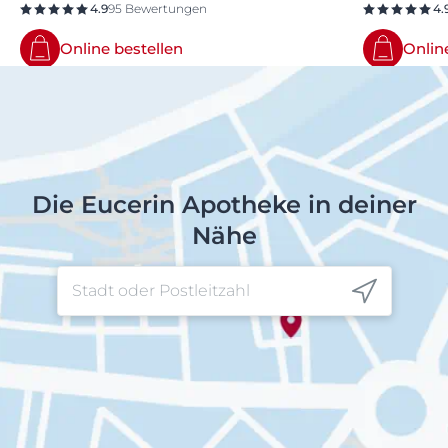
4.9
95 Bewertungen
4.
Online bestellen
Onlin
Die Eucerin Apotheke in deiner
Nähe