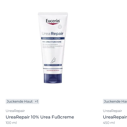
Juckende Haut
+1
Juckende Ha
UreaRepair
UreaRepair
UreaRepair 10% Urea Fußcreme
UreaRepai
100 ml
450 ml