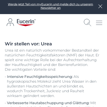
Werde jetzt Teil von myEucerin und melde dich zu unserem
Newsletter an
Wir stellen vor: Urea
Urea ist ein natürlich vorkommender Bestandteil der
natürlichen Feuchtigkeitsfaktoren (NMF) der Haut. Er
spielt eine wichtige Rolle bei der Aufrechterhaltung
der Hautfeuchtigkeit und der Barrierefunktion.
Die wichtigsten Vorteile sind:
Intensive Feuchtigkeitsspeicherung:
Als
hygroskopisches Molekül zieht Urea Wasser in den
äußersten Hautschichten an und bindet es,
wodurch Trockenheit, Juckreiz und Rauheit
wirksam gelindert werden.
Verbesserte Hautabschuppung und Glättung:
Mit