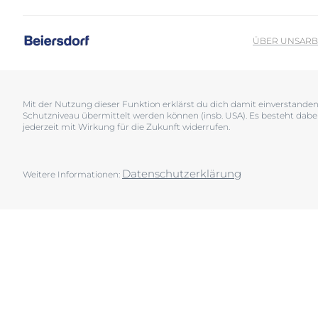
Sonnenschutz
Neurodermiti
Schwitzen
Pigmentfleck
ÜBER UNS
ARB
Deine H
Trockene Haut
Hyperpigment
Wir bera
Unreine Haut & Akne
Rissige Haut
Überempfindliche Haut
Schwitzen
Mit der Nutzung dieser Funktion erklärst du dich damit einverstand
Schutzniveau übermittelt werden können (insb. USA). Es besteht dabe
Jetzt Ha
Zu Rötungen neigende Haut
Sonnenschutz
jederzeit mit Wirkung für die Zukunft widerrufen.
Trockene Lipp
Trockene Hau
Datenschutzerklärung
Weitere Informationen:
Unreine Haut 
Überempfindl
Zu Rötungen 