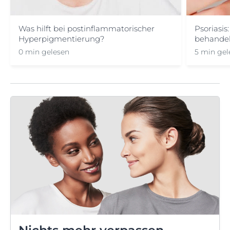
Was hilft bei postinflammatorischer
Psoriasis
Hyperpigmentierung?
behande
0 min gelesen
5 min gel