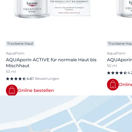
Trockene Haut
Trockene Ha
AquaPorin
AquaPorin
AQUAporin ACTIVE für normale Haut bis
AQUAporin 
Mischhaut
50 ml
50 ml
4.
4.6
11 Bewertungen
Onlin
Online bestellen