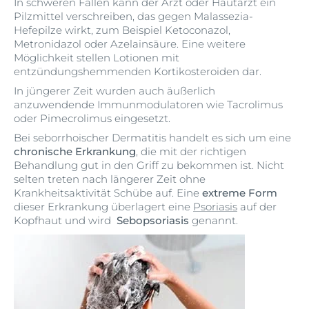
In schweren Fällen kann der Arzt oder Hautarzt ein
Pilzmittel verschreiben, das gegen Malassezia-
Hefepilze wirkt, zum Beispiel Ketoconazol,
Metronidazol oder Azelainsäure. Eine weitere
Möglichkeit stellen Lotionen mit
entzündungshemmenden Kortikosteroiden dar.
In jüngerer Zeit wurden auch äußerlich
anzuwendende Immunmodulatoren wie Tacrolimus
oder Pimecrolimus eingesetzt.
Bei seborrhoischer Dermatitis handelt es sich um eine
chronische Erkrankung
, die mit der richtigen
Behandlung gut in den Griff zu bekommen ist. Nicht
selten treten nach längerer Zeit ohne
Krankheitsaktivität Schübe auf. Eine
extreme Form
dieser Erkrankung überlagert eine
Psoriasis
auf der
Kopfhaut und wird
Sebopsoriasis
genannt.