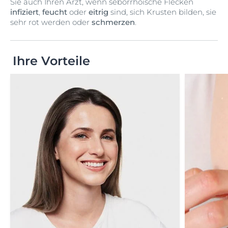
Sie auch Ihren Arzt, wenn seborrhoische Flecken
infiziert
,
feucht
oder
eitrig
sind, sich Krusten bilden, sie
sehr rot werden oder
schmerzen
.
Ihre Vorteile