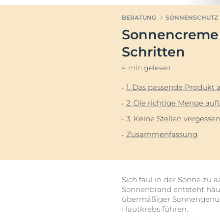
Sonnenschutz
Neurodermiti
BERATUNG
SONNENSCHUTZ
Schwitzen
Pigmentfleck
Sonnencreme ri
Deine H
Trockene Haut
Hyperpigment
Wir bera
Schritten
Unreine Haut & Akne
Rissige Haut
4 min gelesen
Überempfindliche Haut
Schwitzen
Jetzt Ha
Zu Rötungen neigende Haut
Sonnenschutz
1. Das passende Produkt
Trockene Lipp
2. Die richtige Menge auf
Trockene Hau
3. Keine Stellen vergesse
Unreine Haut 
Zusammenfassung
Überempfindl
Zu Rötungen 
Sich faul in der Sonne zu a
Sonnenbrand entsteht häufi
übermäßiger Sonnengenuss 
Hautkrebs führen.