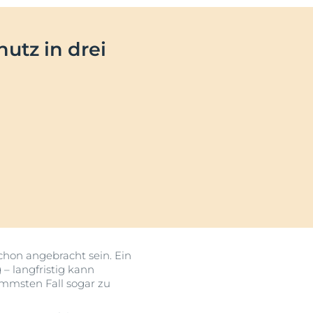
utz in drei
OGRAM
n
EINIGUNGSGEL
igen
 schon angebracht sein. Ein
– langfristig kann
mmsten Fall sogar zu