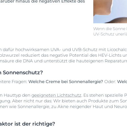
rüber hinaus die negativen Effekte des
Wenn die Sonne b
UV-Schutz unerlä
n dafür hochwirksamen UVA- und UVB-Schutz mit Licochalcon
lzwurzel reduziert das negative Potential des HEV-Lichts un
insäure die DNA und unterstützt die hauteigenen Reparat
en Sonnenschutz?
eitere Fragen:
Welche Creme bei Sonnenallergie?
Oder:
Wel
den Hauttyp den
geeigneten Lichtschutz
. Es stehen spezielle
ung. Aber nicht nur das: Wir bieten auch Produkte zum So
en wie Sonnenallergie, zu Akne neigender Haut und Neurode
ktor ist der richtige?