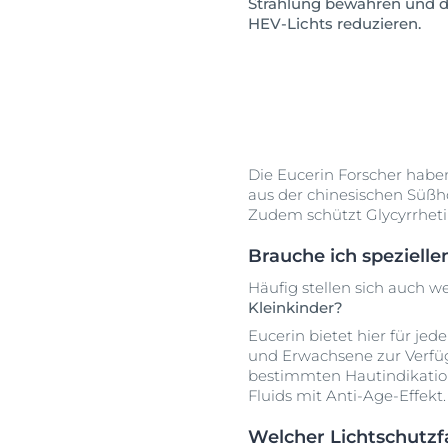
Strahlung bewahren und da
HEV-Lichts reduzieren.
Die Eucerin Forscher habe
aus der chinesischen Süßho
Zudem schützt Glycyrrhet
Brauche ich speziell
Häufig stellen sich auch w
Kleinkinder?
Eucerin bietet hier für je
und Erwachsene zur Verfüg
bestimmten Hautindikation
Fluids mit Anti-Age-Effekt.
Welcher Lichtschutzfa