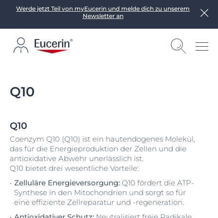
Werde jetzt Teil von myEucerin und melde dich zu unserem
Newsletter an
Q10
Q10
Coenzym Q10 (Q10) ist ein hautendogenes Molekül,
das für die Energieproduktion der Zellen und die
antioxidative Abwehr unerlässlich ist.
Q10 bietet drei wesentliche Vorteile:
Zelluläre Energieversorgung:
Q10 fördert die ATP-
Synthese in den Mitochondrien und sorgt so für
eine effiziente Zellreparatur und -regeneration.
Antioxidativer Schutz:
Neutralisiert freie Radikale,