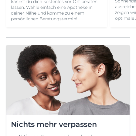
Sonnenbad
kannst du dich kostenlos vor Ort beraten
ausreiche
lassen. Wähle einfach eine Apotheke in
zeigen wir
deiner Nähe und komme zu einem
optimale 
persönlichen Beratungstermin!
Nichts mehr verpassen