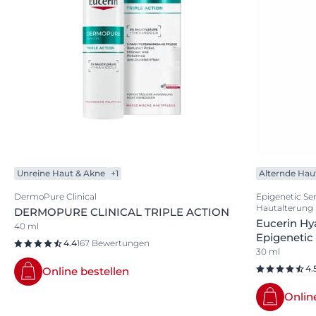
Unreine Haut & Akne
+1
Alternde Hau
DermoPure Clinical
Epigenetic Se
Hautalterung
DERMOPURE CLINICAL TRIPLE ACTION
Eucerin Hya
40 ml
Epigenetic
4.4
167 Bewertungen
30 ml
4.
Online bestellen
Onlin