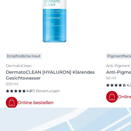
Empfindliche Haut
Pigmentflec
DermatoClean
Anti-Pigment
DermatoCLEAN [HYALURON] Klärendes
Anti-Pigme
Gesichtswasser
50 ml
200 ml
4.
4.8
15 Bewertungen
Onlin
Online bestellen