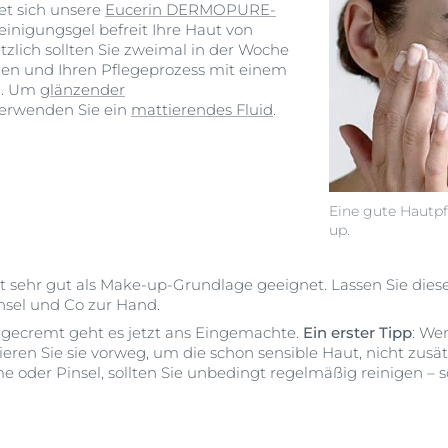
et sich unsere
Eucerin DERMOPURE-
inigungsgel befreit Ihre Haut von
zlich sollten Sie zweimal in der Woche
n und Ihren Pflegeprozess mit einem
n. Um
glänzender
erwenden Sie ein
mattierendes Fluid
.
Eine gute Hautpf
up.
st sehr gut als Make-up-Grundlage geeignet. Lassen Sie dies
nsel und Co zur Hand.
ingecremt geht es jetzt ans Eingemachte.
Ein erster Tipp
: We
ieren Sie sie vorweg, um die schon sensible Haut, nicht zusät
 oder Pinsel, sollten Sie unbedingt regelmäßig reinigen – s