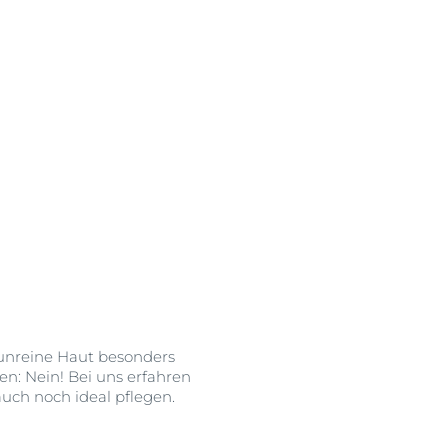
OGRAM
n
EINIGUNGSGEL
igen
unreine Haut besonders
n: Nein! Bei uns erfahren
uch noch ideal pflegen.