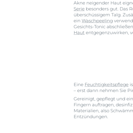
Akne neigender Haut eign
Serie
besonders gut. Das Re
überschüssigem Talg. Zusät
ein
Waschpeeling
verwende
Gesichts-Tonic abschließe
Haut
entgegenzuwirken, v
Eine
Feuchtigkeitspflege
i
– erst dann nehmen Sie Pi
Gereinigt, gepflegt und e
Fingern auftragen, desinfiz
Materialien, also Schwämme
Entzündungen.