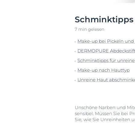
Sonnenschutz
Neurodermiti
Schwitzen
Pigmentfleck
Schminktipps 
Deine H
Trockene Haut
Hyperpigment
Wir bera
7 min gelesen
Unreine Haut & Akne
Rissige Haut
Make-up bei Pickeln und
Überempfindliche Haut
Schwitzen
Jetzt Ha
DERMOPURE Abdeckstif
Zu Rötungen neigende Haut
Sonnenschutz
Schminktipps für unrein
Trockene Lipp
Make-up nach Hauttyp
Trockene Hau
Unreine Haut abschminken
Unreine Haut 
Überempfindl
Zu Rötungen 
Unschöne Narben und Mites
sensibel. Müssen Sie bei 
Sie, wie Sie Unreinheiten 