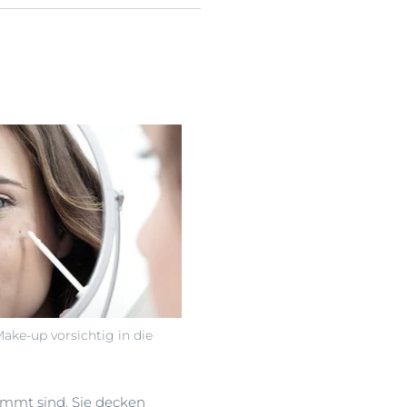
ake-up vorsichtig in die
immt sind. Sie decken