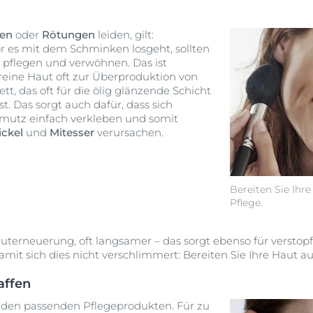
!
ten
oder
Rötungen
leiden, gilt:
vor es mit dem Schminken losgeht, sollten
l pflegen und verwöhnen. Das ist
reine Haut oft zur Überproduktion von
tt, das oft für die ölig glänzende Schicht
st. Das sorgt auch dafür, dass sich
utz einfach verkleben und somit
ickel
und
Mitesser
verursachen.
Bereiten Sie Ihre
Pflege.
uterneuerung, oft langsamer – das sorgt ebenso für verstop
mit sich dies nicht verschlimmert: Bereiten Sie Ihre Haut a
affen
t den passenden Pflegeprodukten. Für zu