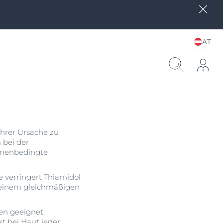
AT
Sprache und Land
wählen
ihrer Ursache zu
 bei der
nnenbedingte
 verringert Thiamidol
d einem gleichmäßigen
en geeignet,
kt bei Haut jeder