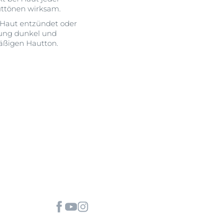
uttönen wirksam.
 Haut entzündet oder
ilung dunkel und
mäßigen Hautton.
OGRAM
n
EINIGUNGSGEL
igen