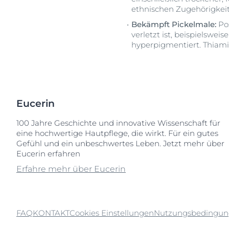
Sonnenschutz
ethnischen Zugehörigkeit
Neurodermiti
Schwitzen
Bekämpft Pickelmale:
Pos
Pigmentfleck
Deine H
verletzt ist, beispielswe
Trockene Haut
Hyperpigment
hyperpigmentiert. Thiami
Wir bera
Unreine Haut & Akne
Rissige Haut
Überempfindliche Haut
Schwitzen
Jetzt Ha
Zu Rötungen neigende Haut
Sonnenschutz
Eucerin
Trockene Lipp
Trockene Hau
100 Jahre Geschichte und innovative Wissenschaft für
eine hochwertige Hautpflege, die wirkt. Für ein gutes
Unreine Haut 
Gefühl und ein unbeschwertes Leben. Jetzt mehr über
Eucerin erfahren
Überempfindl
Erfahre mehr über Eucerin
Zu Rötungen 
FAQ
KONTAKT
Cookies Einstellungen
Nutzungsbedingu